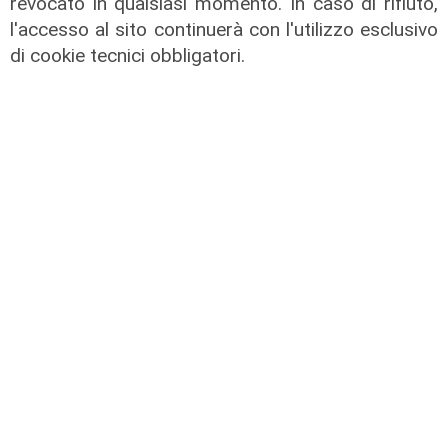
revocato in qualsiasi momento. In caso di rifiuto,
l'accesso al sito continuerà con l'utilizzo esclusivo
di cookie tecnici obbligatori.
L'impegno
Bassa Valbisagno riqualificata e
pulita: gli sforzi del presidente
Ivaldi
05/08/2026