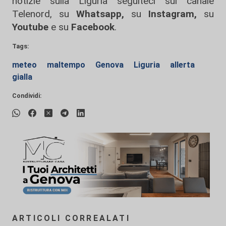
notizie sulla Liguria seguiteci sul canale
Telenord, su
Whatsapp,
su
Instagram
,
su
Youtube
e su
Facebook
.
Tags:
meteo
maltempo
Genova
Liguria
allerta
gialla
Condividi:
ARTICOLI CORREALATI