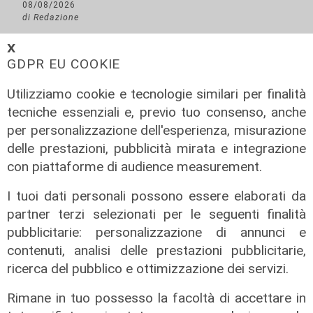
08/08/2026
di Redazione
𝗫
GDPR EU COOKIE
Utilizziamo cookie e tecnologie similari per finalità
tecniche essenziali e, previo tuo consenso, anche
per personalizzazione dell'esperienza, misurazione
delle prestazioni, pubblicità mirata e integrazione
con piattaforme di audience measurement.
I tuoi dati personali possono essere elaborati da
L'approfondimento
partner terzi selezionati per le seguenti finalità
Parte dal ghetto la reazione contro
pubblicitarie: personalizzazione di annunci e
degrado e malavita. Tacchini
contenuti, analisi delle prestazioni pubblicitarie,
(Centro Est) a Telenord: "Disagio
ricerca del pubblico e ottimizzazione dei servizi.
sociale avanzato"
Rimane in tuo possesso la facoltà di accettare in
07/08/2026