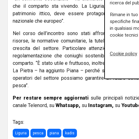
ricerca del pub
che il comparto sta vivendo. La Liguria, con la sua tr
patrimonio ittico, deve essere protagonista nelle stra
Rimane in tuo 
nazionale che europeo”.
specifiche fin
in qualsiasi mo
Nel corso dell’incontro sono stati affrontati temi cruc
cookie tecnici 
risorse, le normative comunitarie, la tutela delle mariner
crescita del settore. Particolare attenzione è stata p
Cookie policy
regolamentazione che coniughi sostenibilità ambientale 
comparto. “È stato utile e fruttuoso, inoltre, il confronto c
La Pietra – ha aggiunto Piana – perché solo con un lavoro
operatori del settore possiamo garantire un futuro solid
pesca”.
Per restare sempre aggiornati
sulle principali notizi
canale Telenord, su
Whatsapp,
su
Instagram
,
su
Youtub
Tags:
Liguria
pesca
piana
kadis