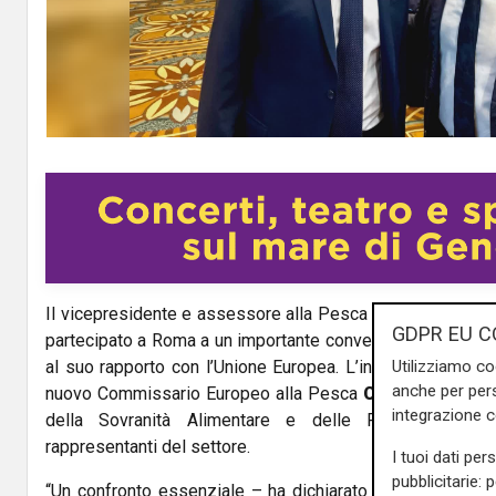
Il vicepresidente e assessore alla Pesca della Regione L
GDPR EU C
partecipato a Roma a un importante convegno dedicato al fu
Utilizziamo co
al suo rapporto con l’Unione Europea. L’incontro ha visto, t
anche per pers
nuovo Commissario Europeo alla Pesca
Costas Kadis
e 
integrazione 
della Sovranità Alimentare e delle Foreste Frances
rappresentanti del settore.
I tuoi dati per
pubblicitarie: 
“Un confronto essenziale – ha dichiarato Alessandro Pian