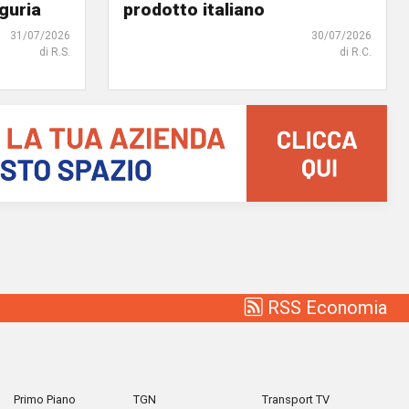
iguria
prodotto italiano
31/07/2026
30/07/2026
di R.S.
di R.C.
RSS Economia
Primo Piano
TGN
Transport TV