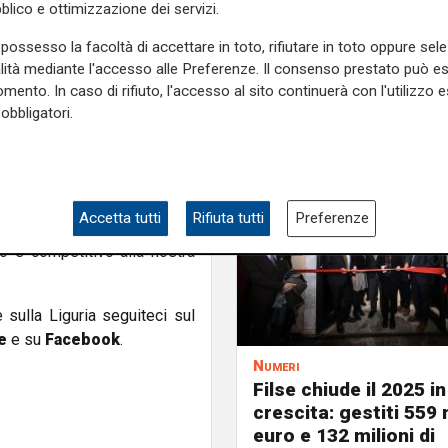
blico e ottimizzazione dei servizi.
adizione secolare e il suo
tegie future, sia a livello
possesso la facoltà di accettare in toto, rifiutare in toto oppure sele
alità mediante l'accesso alle Preferenze. Il consenso prestato può 
mento. In caso di rifiuto, l'accesso al sito continuerà con l'utilizzo e
iali come la gestione delle
obbligatori.
ie locali e le prospettive di
osta sull’importanza di una
e tutela dei lavoratori del
on il sottosegretario Patrizio
Accetta tutti
Rifiuta tutti
Preferenze
 sinergico tra istituzioni e
o e competitivo alla nostra
e sulla Liguria seguiteci sul
e
e su
Facebook
.
Numeri
Filse chiude il 2025 in
crescita: gestiti 559 m
euro e 132 milioni di