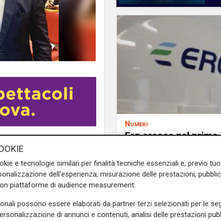
Numeri
Erg cresce nel primo
iguria
Alessandro Piana
ha
semestre: ricavi a 40
OOKIE
turo della pesca in Italia e
e margine operativo l
okie e tecnologie similari per finalità tecniche essenziali e, previo t
ra gli altri, la presenza del
aumento del 9%
onalizzazione dell'esperienza, misurazione delle prestazioni, pubblic
del Ministro dell’Agricoltura,
con piattaforme di audience measurement.
co Lollobrigida, oltre a
sonali possono essere elaborati da partner terzi selezionati per le seg
personalizzazione di annunci e contenuti, analisi delle prestazioni pubbl
a – per affrontare le sfide