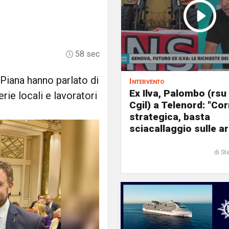
58 sec
Piana hanno parlato di
Intervento
Ex Ilva, Palombo (rsu
rie locali e lavoratori
Cgil) a Telenord: "Cor
strategica, basta
sciacallaggio sulle a
di St