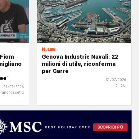
Numeri
 Fiom
Genova Industrie Navali: 22
nigliano
milioni di utile, riconferma
per Garrè
ree"
31/07/2026
di R.C.
31/07/2026
efano Rissetto