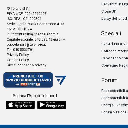
Benvenuti in Lig
© Telenord Srl
Close UP
P.IVA e CF: 00945590107
Derby del lunedì
ISC. REA - GE: 229501
Sede Legale: Via XX Settembre 41/3
16121 GENOVA
Speciali
PEC:
contabilita@pec.telenord.it
Capitale sociale: 343.598,42 euro i.v.
97ª Adunata Naz
pubtelenord@telenord.it
Tel. 010 5532701
Botteghe storic
Privacy Policy
Capodanno con 
Cookie Policy
Rivedi consenso privacy
Convegno Reg4
Forum
Ecosostenibilita
Scarica l'App di Telenord
Ecosostenibilità
Energia - 2° edi
Forum Nazionale 