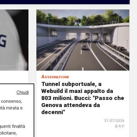
Assegnazione
Tunnel subportuale, a
9 milioni
Webuild il maxi appalto da
Chiudi
ordo in
803 milioni. Bucci: "Passo che
uo consenso,
Genova attendeva da
ità mirata e
decenni"
31/07/2026
di R. Eco.
31/07/2026
uenti finalità
di R.P.
icitarie,