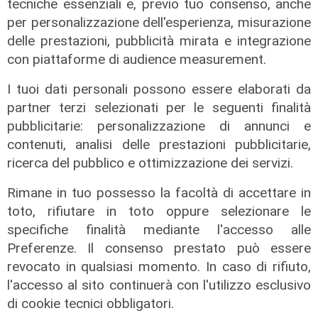
tecniche essenziali e, previo tuo consenso, anche
per personalizzazione dell'esperienza, misurazione
delle prestazioni, pubblicità mirata e integrazione
con piattaforme di audience measurement.
I tuoi dati personali possono essere elaborati da
partner terzi selezionati per le seguenti finalità
pubblicitarie: personalizzazione di annunci e
contenuti, analisi delle prestazioni pubblicitarie,
Programma
ricerca del pubblico e ottimizzazione dei servizi.
Genova si prepara all'autunno: oltre
due milioni di euro per la pulizia di
Rimane in tuo possesso la facoltà di accettare in
rivi e torrenti
toto, rifiutare in toto oppure selezionare le
specifiche finalità mediante l'accesso alle
07/08/2026
di r.c.
Preferenze. Il consenso prestato può essere
revocato in qualsiasi momento. In caso di rifiuto,
l'accesso al sito continuerà con l'utilizzo esclusivo
di cookie tecnici obbligatori.