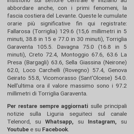
insistono sul settore centrale e iniziano ad
abbordare anche, con i primi fenomeni, la
fascia costiera del Levante. Queste le cumulate
orarie più significative fin qui registrate:
Fallarosa (Torriglia) 129.6 (15,6 millimetri in 5
minuti, 38.8 in 15 e 77.0 in 30 minuti), Torriglia
Garaventa 105.5. Davagna 75.0 (16.8 in 5
minuti), Creto 72.4, Montoggio 67.6, 63.6 La
Presa (Bargagli) 63.6, Sella Giassina (Neirone)
62.0, Loco Carchelli (Rovegno) 57.4, Genova
Geirato 55.8, Vicomorasso (Sant'Olcese) 54.0.
Nell'ultima ora il valore massimo sono i 97.2
millimetri di Torriglia Garaventa.
Per restare sempre aggiornati
sulle principali
notizie sulla Liguria seguiteci sul canale
Telenord, su
Whatsapp,
su
Instagram
,
su
Youtube
e su
Facebook
.