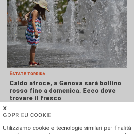
Estate torrida
Caldo atroce, a Genova sarà bollino
rosso fino a domenica. Ecco dove
trovare il fresco
07/08/2026
𝗫
di F.S.
GDPR EU COOKIE
Utilizziamo cookie e tecnologie similari per finalità