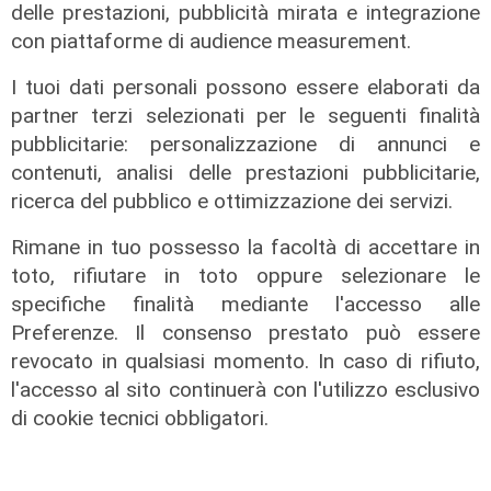
delle prestazioni, pubblicità mirata e integrazione
L'esclusiva
con piattaforme di audience measurement.
Bordilli (Lega): "Favorevole alle
norme anti - maranza. Cpr
I tuoi dati personali possono essere elaborati da
necessario per aumentare i
partner terzi selezionati per le seguenti finalità
rimpatri"
pubblicitarie: personalizzazione di annunci e
05/08/2026
contenuti, analisi delle prestazioni pubblicitarie,
ricerca del pubblico e ottimizzazione dei servizi.
Rimane in tuo possesso la facoltà di accettare in
toto, rifiutare in toto oppure selezionare le
specifiche finalità mediante l'accesso alle
Preferenze. Il consenso prestato può essere
revocato in qualsiasi momento. In caso di rifiuto,
l'accesso al sito continuerà con l'utilizzo esclusivo
di cookie tecnici obbligatori.