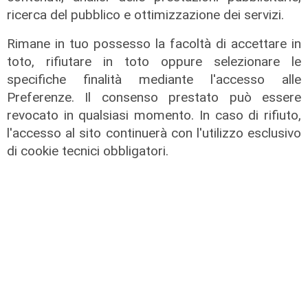
ricerca del pubblico e ottimizzazione dei servizi.
Rimane in tuo possesso la facoltà di accettare in
toto, rifiutare in toto oppure selezionare le
specifiche finalità mediante l'accesso alle
Preferenze. Il consenso prestato può essere
revocato in qualsiasi momento. In caso di rifiuto,
l'accesso al sito continuerà con l'utilizzo esclusivo
Gli sviluppi
di cookie tecnici obbligatori.
Ex Ilva: si rafforza l'ipotesi della
discesa in campo di una cordata
italiana
05/08/2026
di Claudio Baffico