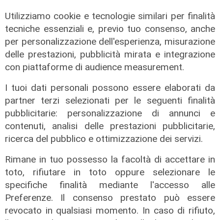
Utilizziamo cookie e tecnologie similari per finalità
tecniche essenziali e, previo tuo consenso, anche
Prevenzione
per personalizzazione dell'esperienza, misurazione
Il 12 agosto eclissi di sole,
delle prestazioni, pubblicità mirata e integrazione
l'appello: "Non guardatela senza
con piattaforme di audience measurement.
protezioni"
I tuoi dati personali possono essere elaborati da
06/08/2026
di F.S.
partner terzi selezionati per le seguenti finalità
pubblicitarie: personalizzazione di annunci e
contenuti, analisi delle prestazioni pubblicitarie,
ricerca del pubblico e ottimizzazione dei servizi.
Rimane in tuo possesso la facoltà di accettare in
toto, rifiutare in toto oppure selezionare le
specifiche finalità mediante l'accesso alle
Preferenze. Il consenso prestato può essere
revocato in qualsiasi momento. In caso di rifiuto,