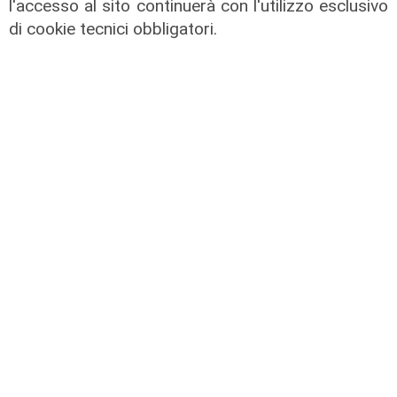
l'accesso al sito continuerà con l'utilizzo esclusivo
di cookie tecnici obbligatori.
I consigli dell'esperto
Creme solari e conservazione dei
farmaci in estate: cosa sapere
05/08/2026
di Filippo Serio