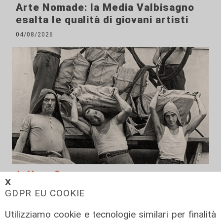
Arte Nomade: la Media Valbisagno
esalta le qualità di giovani artisti
04/08/2026
Al Museo Galata
𝗫
'Camalli 1946-2026: la nostra
GDPR EU COOKIE
storia': prorogata fino al 31 agosto
Utilizziamo cookie e tecnologie similari per finalità
la mostra sugli 80 anni della CULMV