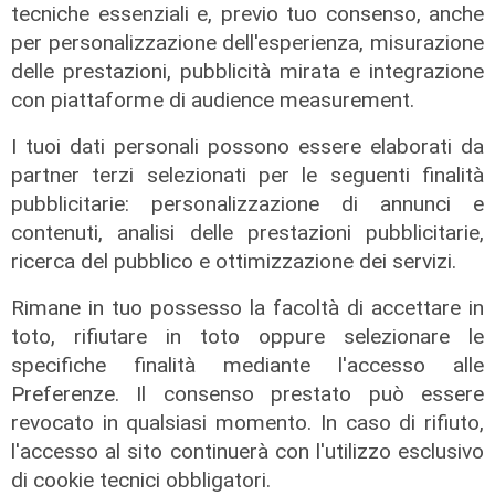
tecniche essenziali e, previo tuo consenso, anche
03/08/2026
per personalizzazione dell'esperienza, misurazione
di F.S.
delle prestazioni, pubblicità mirata e integrazione
con piattaforme di audience measurement.
I tuoi dati personali possono essere elaborati da
partner terzi selezionati per le seguenti finalità
pubblicitarie: personalizzazione di annunci e
contenuti, analisi delle prestazioni pubblicitarie,
ricerca del pubblico e ottimizzazione dei servizi.
Rimane in tuo possesso la facoltà di accettare in
Spettacolo di luce
toto, rifiutare in toto oppure selezionare le
In migliaia a Camogli per la Stella
specifiche finalità mediante l'accesso alle
Maris: spiaggia piena per la posa dei
Preferenze. Il consenso prestato può essere
lumini
revocato in qualsiasi momento. In caso di rifiuto,
03/08/2026
l'accesso al sito continuerà con l'utilizzo esclusivo
di r.c.
di cookie tecnici obbligatori.