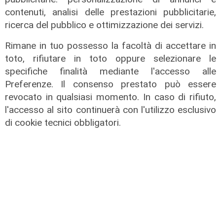
contenuti, analisi delle prestazioni pubblicitarie,
ricerca del pubblico e ottimizzazione dei servizi.
la curiosità
Rimane in tuo possesso la facoltà di accettare in
Pietra Ligure, galline a spasso nel
toto, rifiutare in toto oppure selezionare le
parcheggio del Santa Corona: erano
specifiche finalità mediante l'accesso alle
fuggite da un vicino pollaio
Preferenze. Il consenso prestato può essere
13/04/2022
revocato in qualsiasi momento. In caso di rifiuto,
l'accesso al sito continuerà con l'utilizzo esclusivo
di cookie tecnici obbligatori.
l'intervista