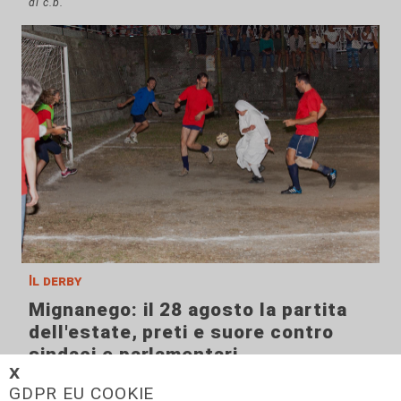
di c.b.
Il derby
Mignanego: il 28 agosto la partita
dell'estate, preti e suore contro
sindaci e parlamentari
𝗫
08/08/2026
GDPR EU COOKIE
di Redazione