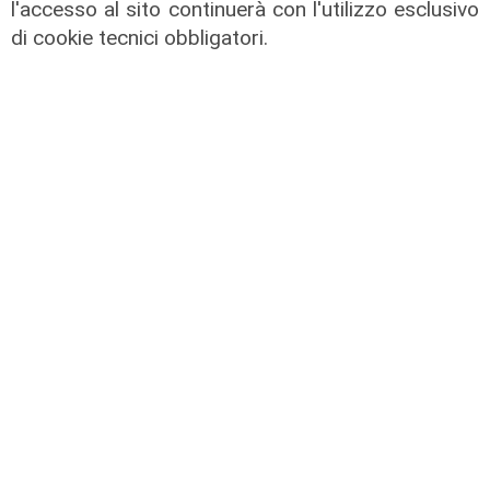
l'accesso al sito continuerà con l'utilizzo esclusivo
Parte dal ghetto la reazione contro
di cookie tecnici obbligatori.
degrado e malavita. Tacchini
(Centro Est) a Telenord: "Disagio
sociale avanzato"
07/08/2026
L'esclusiva
Vassallo (consigliere delega