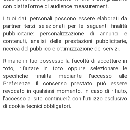
con piattaforme di audience measurement.
I tuoi dati personali possono essere elaborati da
partner terzi selezionati per le seguenti finalità
pubblicitarie: personalizzazione di annunci e
contenuti, analisi delle prestazioni pubblicitarie,
ricerca del pubblico e ottimizzazione dei servizi.
Rimane in tuo possesso la facoltà di accettare in
toto, rifiutare in toto oppure selezionare le
specifiche finalità mediante l'accesso alle
il master
Preferenze. Il consenso prestato può essere
Assiterminal e ForMare il primo
revocato in qualsiasi momento. In caso di rifiuto,
Master per manager dei terminal
l'accesso al sito continuerà con l'utilizzo esclusivo
portuali in Italia
di cookie tecnici obbligatori.
22/04/2026
di Redazione