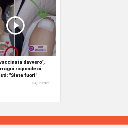
 vaccinata davvero",
rragni risponde ai
ti: "Siete fuori"
04/06/2021