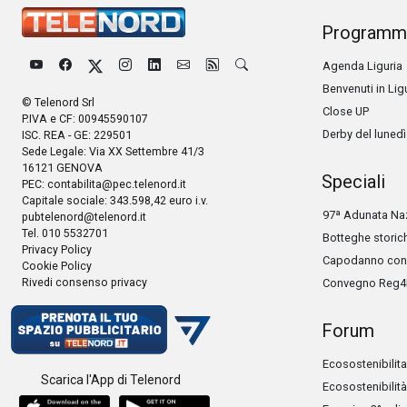
Programm
Agenda Liguria
Benvenuti in Lig
© Telenord Srl
Close UP
P.IVA e CF: 00945590107
Derby del lunedì
ISC. REA - GE: 229501
Sede Legale: Via XX Settembre 41/3
16121 GENOVA
Speciali
PEC:
contabilita@pec.telenord.it
Capitale sociale: 343.598,42 euro i.v.
97ª Adunata Naz
pubtelenord@telenord.it
Tel. 010 5532701
Botteghe storic
Privacy Policy
Capodanno con 
Cookie Policy
Rivedi consenso privacy
Convegno Reg4
Forum
Ecosostenibilita
Scarica l'App di Telenord
Ecosostenibilità