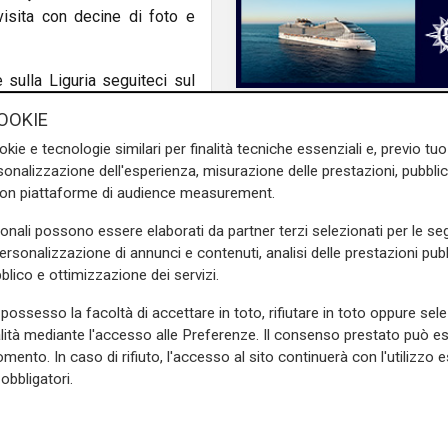
visita con decine di foto e
e sulla Liguria seguiteci sul
e
e su
Facebook
.
OOKIE
okie e tecnologie similari per finalità tecniche essenziali e, previo t
onalizzazione dell'esperienza, misurazione delle prestazioni, pubblic
con piattaforme di audience measurement.
sonali possono essere elaborati da partner terzi selezionati per le seg
personalizzazione di annunci e contenuti, analisi delle prestazioni pubbl
blico e ottimizzazione dei servizi.
possesso la facoltà di accettare in toto, rifiutare in toto oppure sele
La pace
alità mediante l'accesso alle Preferenze. Il consenso prestato può 
Wanda Nara e la tele
mento. In caso di rifiuto, l'accesso al sito continuerà con l'utilizzo e
con China: "È vero ch
obbligatori.
con tuo marito"