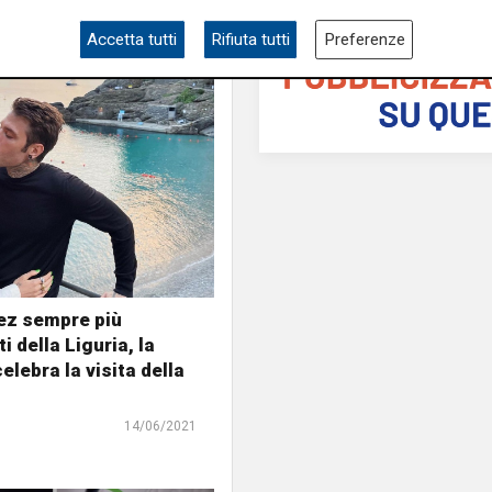
Accetta tutti
Rifiuta tutti
Preferenze
ez sempre più
i della Liguria, la
elebra la visita della
14/06/2021