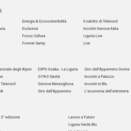
i
Energia & Ecosostenibilità
Il salotto di Telenord
uria
Esclusiva
Incontri Genova Italia
Focus Cultura
Liguria Live
Forever Samp
Live
ionale degli Alpini
EXPO Osaka - La Liguria
Giro dell'Appennino Donne
he
G19+2 Sanità
Incontri a Palazzo
Telenord
Genova Meravigliosa
Incontri in Blu
IA
Giro dell'Appennino
L'economia dell'entroterra
 2° edizione
Lavoro e Futuro
Liguria Verde Blu