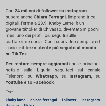
Con
24 milioni di follower su instagram
supera anche
Chiara Ferragni
, limprenditrice
digitali, ferma a 23,9. Khaby Lame, è un
giovane tiktoker di Chivasso, diventato in pochi
mesi uno dei profili più seguiti sullle
piattaforme social. Con i suoi video semplici ed
ironici è il
terzo utente più seguito al mondo
su Tik Tok
.
Per restare sempre aggiornati
sulle principali
notizie sulla Liguria seguiteci sul canale
Telenord, su
Whatsapp,
su
Instagram
,
su
Youtube
e su
Facebook
.
Tags:
khaby lame
chiara ferragni
follower
instagram
italiano
tiktok