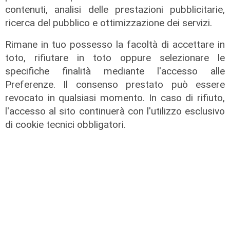
Alba Parietti e il flirt con Alvise
contenuti, analisi delle prestazioni pubblicitarie,
Rigo, la showgirl smentisce e
ricerca del pubblico e ottimizzazione dei servizi.
ironizza: "Troppo giovane per me"
Rimane in tuo possesso la facoltà di accettare in
05/12/2021
toto, rifiutare in toto oppure selezionare le
specifiche finalità mediante l'accesso alle
Preferenze. Il consenso prestato può essere
revocato in qualsiasi momento. In caso di rifiuto,
l'accesso al sito continuerà con l'utilizzo esclusivo
di cookie tecnici obbligatori.
la curiosità
Genova, Chiara Ferragni porta i figli
all'Acquario