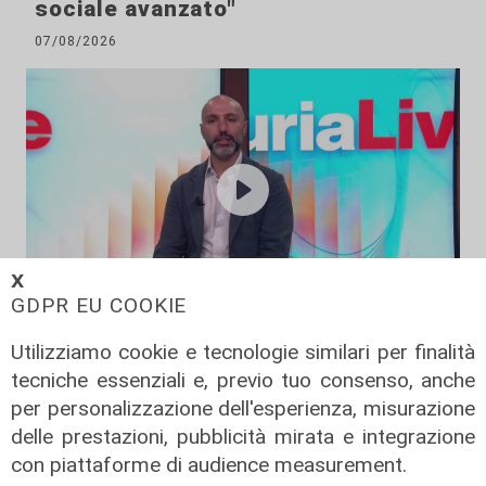
sociale avanzato"
07/08/2026
𝗫
GDPR EU COOKIE
L'esclusiva
Utilizziamo cookie e tecnologie similari per finalità
Vassallo (consigliere delega
tecniche essenziali e, previo tuo consenso, anche
Vallate) a Telenord: "Riapertura di
per personalizzazione dell'esperienza, misurazione
via Lepanto ottima notizia per
delle prestazioni, pubblicità mirata e integrazione
ridurre il traffico in Valpolcevera"
con piattaforme di audience measurement.
07/08/2026