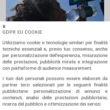
𝗫
GDPR EU COOKIE
Utilizziamo cookie e tecnologie similari per finalità
tecniche essenziali e, previo tuo consenso, anche
Afa
per personalizzazione dell'esperienza, misurazione
Caldo in Liguria, bollino rosso anche
delle prestazioni, pubblicità mirata e integrazione
sabato: settimo giorno consecutivo
con piattaforme di audience measurement.
06/08/2026
di F.S.
I tuoi dati personali possono essere elaborati da
partner terzi selezionati per le seguenti finalità
pubblicitarie: personalizzazione di annunci e
contenuti, analisi delle prestazioni pubblicitarie,
ricerca del pubblico e ottimizzazione dei servizi.