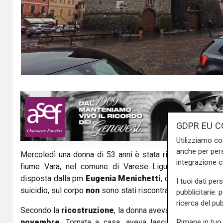
GDPR EU C
Utilizziamo co
anche per pers
Mercoledì una donna di 53 anni è stata ritrovata morta i
integrazione 
fiume Vara, nel comune di Varese Ligure. Secondo i pri
disposta dalla pm
Eugenia Menichetti
, che ha aperto un
I tuoi dati per
suicidio, sul corpo
non
sono stati riscontrati segni di viole
pubblicitarie: 
ricerca del pub
Secondo la
ricostruzione
, la donna aveva partecipato a u
Rimane in tuo 
novembre
. Tornata a casa, aveva lasciato il telefoni