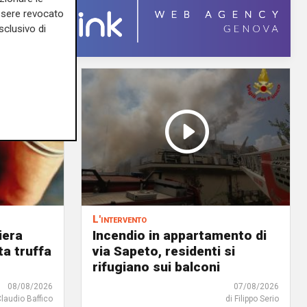
essere revocato
sclusivo di
L'intervento
iera
Incendio in appartamento di
ta truffa
via Sapeto, residenti si
rifugiano sui balconi
08/08/2026
07/08/2026
Claudio Baffico
di Filippo Serio