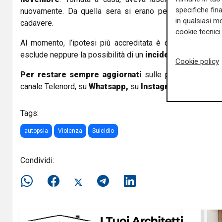
specifiche fin
nuovamente. Da quella sera si erano perse le sue tracc
in qualsiasi mo
cadavere.
cookie tecnici 
Al momento, l’ipotesi più accreditata è quella di un
ge
esclude neppure la possibilità di un
incidente
.
Cookie policy
Per restare sempre aggiornati
sulle principali notizi
canale Telenord, su
Whatsapp,
su
Instagram
,
su
Youtub
Tags:
autopsia
Violenza
Suicidio
Condividi: