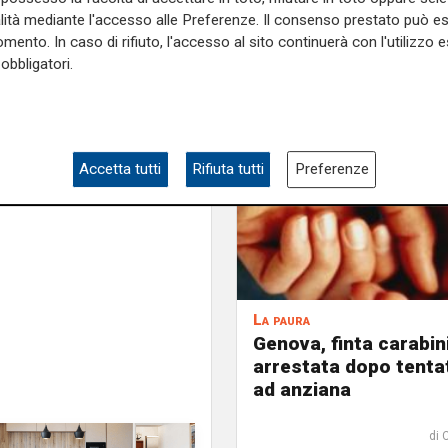
alità mediante l'accesso alle Preferenze. Il consenso prestato può 
e fino al ritrovamento del
mento. In caso di rifiuto, l'accesso al sito continuerà con l'utilizzo e
obbligatori.
sto volontario
, ma non si
e sulla Liguria seguiteci sul
Accetta tutti
Rifiuta tutti
Preferenze
e
e su
Facebook
.
La paura
Genova, finta carabin
arrestata dopo tenta
ad anziana
di 