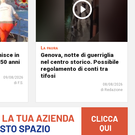
La paura
nisce in
Genova, notte di guerriglia
 50 anni
nel centro storico. Possibile
regolamento di conti tra
tifosi
09/08/2026
di F.S.
08/08/2026
di Redazione