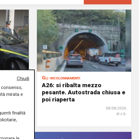
Gli incolonnamenti
Chiudi
 con
A26: si ribalta mezzo
uo consenso,
minaccia
pesante. Autostrada chiusa e
ità mirata e
poi riaperta
08/08/2026
08/08/2026
uenti finalità
di c.b.
di c.b.
icitarie,
zionare le