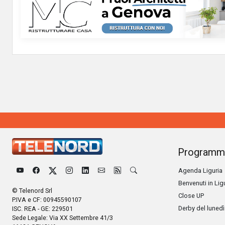
Programm
Agenda Liguria
Benvenuti in Lig
© Telenord Srl
Close UP
P.IVA e CF: 00945590107
Derby del lunedì
ISC. REA - GE: 229501
Sede Legale: Via XX Settembre 41/3