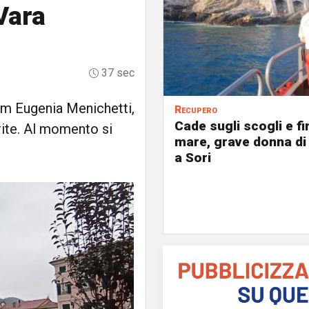
 Vara
37 sec
 pm Eugenia Menichetti,
Recupero
Cade sugli scogli e fi
rite. Al momento si
mare, grave donna di
a Sori