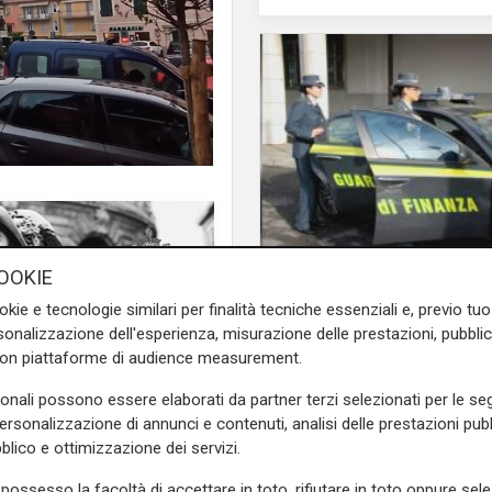
L'intervento
OOKIE
Principe, individuato
okie e tecnologie similari per finalità tecniche essenziali e, previo t
borse contraffatte, 
onalizzazione dell'esperienza, misurazione delle prestazioni, pubblic
n una macchia verde lungo il
di lanciarsi nel vuoto
con piattaforme di audience measurement.
mi risultati dell’autopsia,
 fascicolo per istigazione al
sonali possono essere elaborati da partner terzi selezionati per le seg
nza né ferite da difesa.
personalizzazione di annunci e contenuti, analisi delle prestazioni pubbl
blico e ottimizzazione dei servizi.
na cena a casa di amici il
17
possesso la facoltà di accettare in toto, rifiutare in toto oppure sele
no sul tavolo ed era uscita