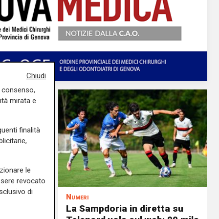
Chiudi
uo consenso,
ità mirata e
uenti finalità
icitarie,
zionare le
essere revocato
sclusivo di
Numeri
a
La Sampdoria in diretta su