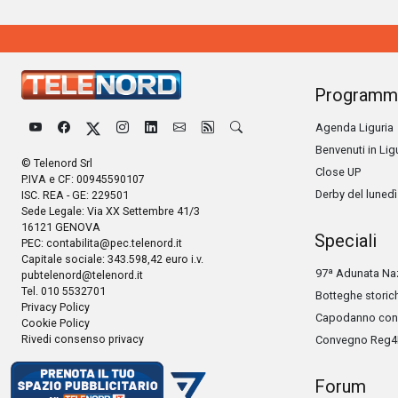
Programm
Agenda Liguria
Benvenuti in Lig
© Telenord Srl
Close UP
P.IVA e CF: 00945590107
Derby del lunedì
ISC. REA - GE: 229501
Sede Legale: Via XX Settembre 41/3
16121 GENOVA
Speciali
PEC:
contabilita@pec.telenord.it
Capitale sociale: 343.598,42 euro i.v.
97ª Adunata Naz
pubtelenord@telenord.it
Tel. 010 5532701
Botteghe storic
Privacy Policy
Capodanno con 
Cookie Policy
Rivedi consenso privacy
Convegno Reg4
Forum