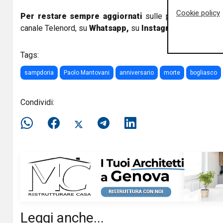
Cookie policy
Per restare sempre aggiornati
sulle principali notizi
canale Telenord, su
Whatsapp,
su
Instagram
,
su
Youtub
Tags:
sampdoria
Paolo Mantovani
anniversario
morte
bogliasco
Condividi:
Leggi anche...