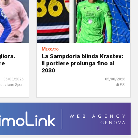
Mercato
liora.
La Sampdoria blinda Krastev:
re
il portiere prolunga fino al
2030
06/08/2026
05/08/2026
edazione Sport
di F.S.