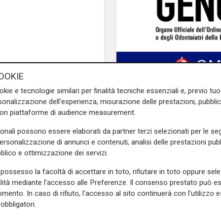
OOKIE
okie e tecnologie similari per finalità tecniche essenziali e, previo t
onalizzazione dell'esperienza, misurazione delle prestazioni, pubblic
con piattaforme di audience measurement.
sonali possono essere elaborati da partner terzi selezionati per le seg
personalizzazione di annunci e contenuti, analisi delle prestazioni pubbl
blico e ottimizzazione dei servizi.
con una foto pubblicata su
possesso la facoltà di accettare in toto, rifiutare in toto oppure sele
ccompagnamento. Al post ha
alità mediante l'accesso alle Preferenze. Il consenso prestato può 
e
. Nessuna parola, ma nella
mento. In caso di rifiuto, l'accesso al sito continuerà con l'utilizzo e
Mia, Tua, Nostra
obbligatori.
tovani è stampata in modo
Sampdoria, campagn