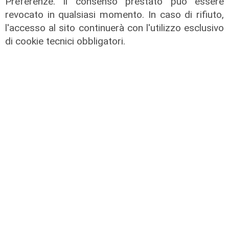
Preferenze. Il consenso prestato può essere
revocato in qualsiasi momento. In caso di rifiuto,
l'accesso al sito continuerà con l'utilizzo esclusivo
di cookie tecnici obbligatori.
Il caos di destra e sinistra
07/02/2022