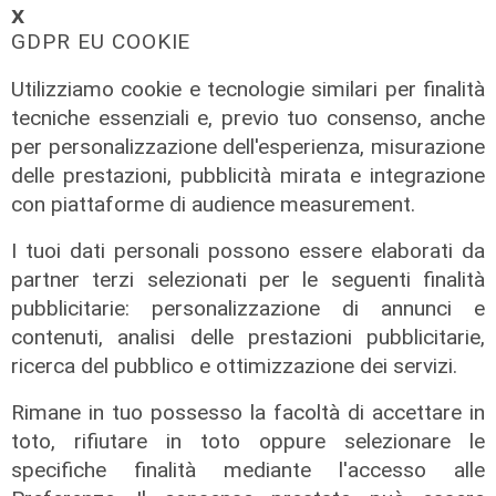
𝗫
GDPR EU COOKIE
Utilizziamo cookie e tecnologie similari per finalità
tecniche essenziali e, previo tuo consenso, anche
ALTRE NOTIZIE
per personalizzazione dell'esperienza, misurazione
delle prestazioni, pubblicità mirata e integrazione
con piattaforme di audience measurement.
I tuoi dati personali possono essere elaborati da
partner terzi selezionati per le seguenti finalità
pubblicitarie: personalizzazione di annunci e
contenuti, analisi delle prestazioni pubblicitarie,
ricerca del pubblico e ottimizzazione dei servizi.
Rimane in tuo possesso la facoltà di accettare in
Da Cingolani a Draghi, in attesa del
toto, rifiutare in toto oppure selezionare le
Pnrr
specifiche finalità mediante l'accesso alle
08/02/2022