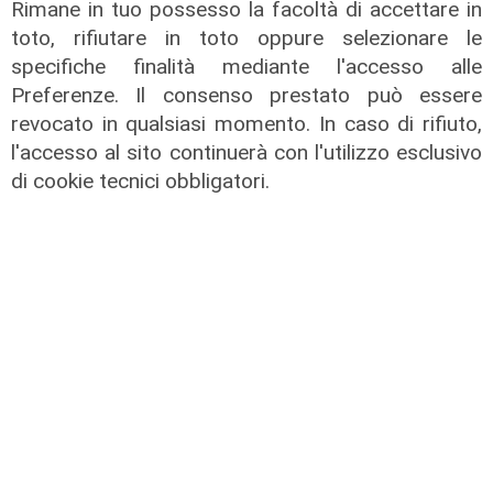
Rimane in tuo possesso la facoltà di accettare in
toto, rifiutare in toto oppure selezionare le
specifiche finalità mediante l'accesso alle
Il caos di destra e sinistra
Preferenze. Il consenso prestato può essere
revocato in qualsiasi momento. In caso di rifiuto,
07/02/2022
l'accesso al sito continuerà con l'utilizzo esclusivo
di cookie tecnici obbligatori.
La gran confusione della politica
04/02/2022