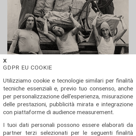
𝗫
Al Museo Galata
GDPR EU COOKIE
'Camalli 1946-2026: la nostra
Utilizziamo cookie e tecnologie similari per finalità
storia': prorogata fino al 31 agosto
tecniche essenziali e, previo tuo consenso, anche
la mostra sugli 80 anni della CULMV
per personalizzazione dell'esperienza, misurazione
03/08/2026
delle prestazioni, pubblicità mirata e integrazione
di F.S.
con piattaforme di audience measurement.
I tuoi dati personali possono essere elaborati da
partner terzi selezionati per le seguenti finalità