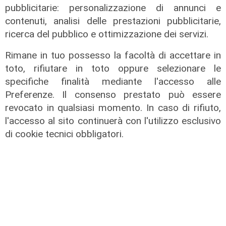
pubblicitarie: personalizzazione di annunci e
contenuti, analisi delle prestazioni pubblicitarie,
ricerca del pubblico e ottimizzazione dei servizi.
Rimane in tuo possesso la facoltà di accettare in
toto, rifiutare in toto oppure selezionare le
specifiche finalità mediante l'accesso alle
Preferenze. Il consenso prestato può essere
revocato in qualsiasi momento. In caso di rifiuto,
l'accesso al sito continuerà con l'utilizzo esclusivo
Spettacolo di luce
di cookie tecnici obbligatori.
In migliaia a Camogli per la Stella
Maris: spiaggia piena per la posa dei
lumini
03/08/2026
di r.c.