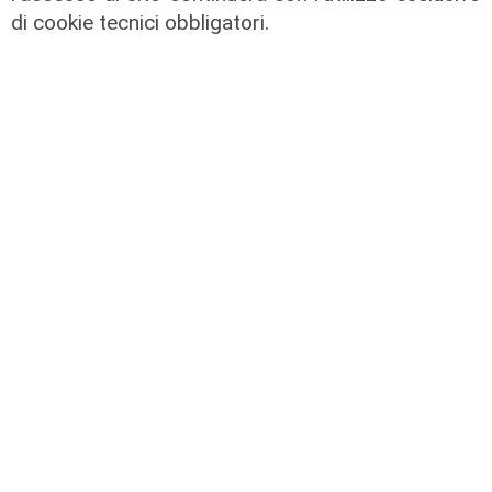
di cookie tecnici obbligatori.
La gran confusione della politica
04/02/2022