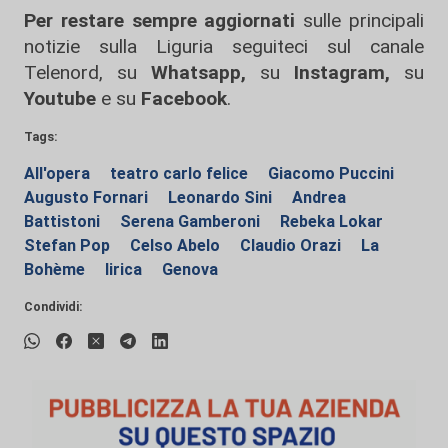
Per restare sempre aggiornati
sulle principali
notizie sulla Liguria seguiteci sul canale
Telenord, su
Whatsapp,
su
Instagram
,
su
Youtube
e su
Facebook
.
Tags:
All'opera
teatro carlo felice
Giacomo Puccini
Augusto Fornari
Leonardo Sini
Andrea
Battistoni
Serena Gamberoni
Rebeka Lokar
Stefan Pop
Celso Abelo
Claudio Orazi
La
Bohème
lirica
Genova
Condividi: