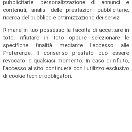
La rassegna
pubblicitarie: personalizzazione di annunci e
contenuti, analisi delle prestazioni pubblicitarie,
Arte Nomade: la Media Valbisagno
ricerca del pubblico e ottimizzazione dei servizi.
esalta le qualità di giovani artisti
04/08/2026
Rimane in tuo possesso la facoltà di accettare in
toto, rifiutare in toto oppure selezionare le
specifiche finalità mediante l'accesso alle
Preferenze. Il consenso prestato può essere
revocato in qualsiasi momento. In caso di rifiuto,
l'accesso al sito continuerà con l'utilizzo esclusivo
di cookie tecnici obbligatori.
Al Museo Galata
'Camalli 1946-2026: la nostra
storia': prorogata fino al 31 agosto