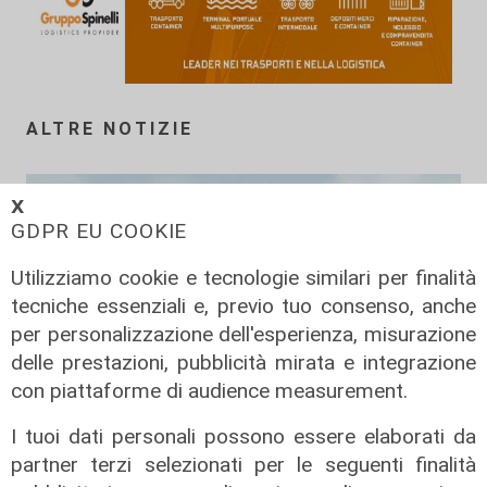
ALTRE NOTIZIE
𝗫
GDPR EU COOKIE
Utilizziamo cookie e tecnologie similari per finalità
tecniche essenziali e, previo tuo consenso, anche
per personalizzazione dell'esperienza, misurazione
delle prestazioni, pubblicità mirata e integrazione
con piattaforme di audience measurement.
Da Cingolani a Draghi, in attesa del
I tuoi dati personali possono essere elaborati da
Pnrr
partner terzi selezionati per le seguenti finalità
08/02/2022