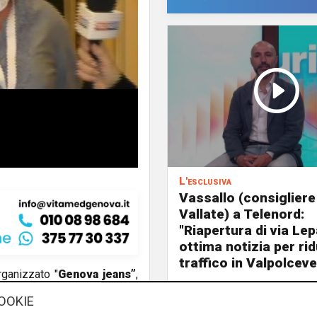
L'esclusiva
Vassallo (consigliere
Vallate) a Telenord:
"Riapertura di via Le
ottima notizia per rid
traffico in Valpolceve
ganizzato "
Genova jeans”
,
ova
come capitale mondiale
OOKIE