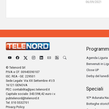
06/09/2021
Programm
Agenda Liguria
Benvenuti in Lig
© Telenord Srl
Close UP
P.IVA e CF: 00945590107
Derby del lunedì
ISC. REA - GE: 229501
Sede Legale: Via XX Settembre 41/3
16121 GENOVA
Speciali
PEC:
contabilita@pec.telenord.it
Capitale sociale: 343.598,42 euro i.v.
97ª Adunata Naz
pubtelenord@telenord.it
Tel. 010 5532701
Botteghe storic
Privacy Policy