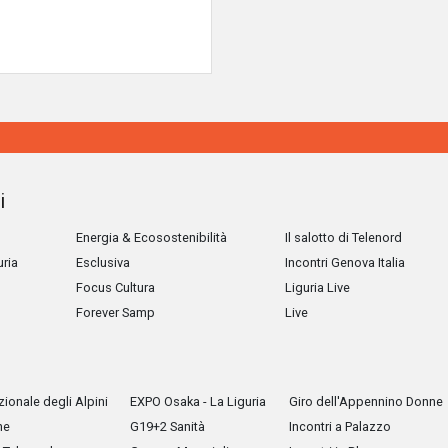
i
Energia & Ecosostenibilità
Il salotto di Telenord
uria
Esclusiva
Incontri Genova Italia
Focus Cultura
Liguria Live
Forever Samp
Live
ionale degli Alpini
EXPO Osaka - La Liguria
Giro dell'Appennino Donne
he
G19+2 Sanità
Incontri a Palazzo