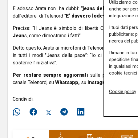
Utilizziamo co
E adesso Arata non ha dubbi:
"jeans della Pace",
l’iniz
anche per pers
integrazione 
dall’editore di Telenord "
E’ davvero lodevole
”, dice
I tuoi dati per
Precisa: “Il Jeans è simbolo di libertà Chi non ama
libe
pubblicitarie: 
Jean
s, come dimostrano i fatti”.
ricerca del pub
Detto questo, Arata ai microfoni di Telenord ha confermato
Rimane in tuo 
in tutti i modi "Jeans della pace”: “Io ci sarò - dice -
specifiche fin
sostenre l’iniziativa”.
in qualsiasi mo
cookie tecnici 
Per restare sempre aggiornati
sulle principali notizi
canale Telenord, su
Whatsapp,
su
Instagram
,
su
Youtub
Cookie policy
Condividi: