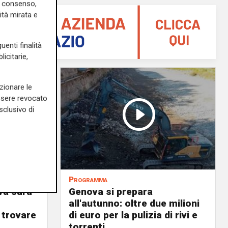
uo consenso,
ità mirata e
uenti finalità
icitarie,
zionare le
essere revocato
sclusivo di
Programma
va sarà
Genova si prepara
all'autunno: oltre due milioni
 trovare
di euro per la pulizia di rivi e
torrenti