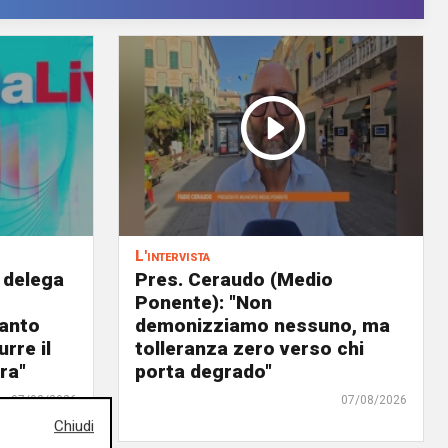
L'intervista
 delega
Pres. Ceraudo (Medio
Ponente): "Non
panto
demonizziamo nessuno, ma
urre il
tolleranza zero verso chi
ra"
porta degrado"
07/08/2026
07/08/2026
Chiudi