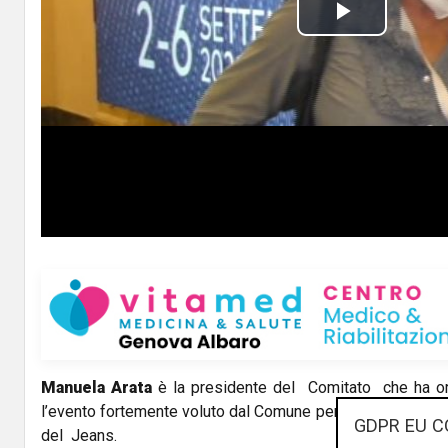
P
l
a
y
V
i
d
e
o
Manuela Arata
è la presidente del Comitato che ha or
l’evento fortemente voluto dal Comune per affermare
Gen
GDPR EU C
del Jeans.