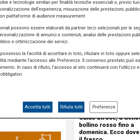
okie e tecnologie similari per finalità tecniche essenziali e, previo t
iativa di solidarietà lanciata
onalizzazione dell'esperienza, misurazione delle prestazioni, pubblic
con piattaforme di audience measurement.
sonali possono essere elaborati da partner terzi selezionati per le seg
rtà e pace perseguita il
personalizzazione di annunci e contenuti, analisi delle prestazioni pubbl
blico e ottimizzazione dei servizi.
 la sua volontà di sostenere
possesso la facoltà di accettare in toto, rifiutare in toto oppure sele
 e farà quanto possiible per
alità mediante l'accesso alle Preferenze. Il consenso prestato può 
mento. In caso di rifiuto, l'accesso al sito continuerà con l'utilizzo e
obbligatori.
e sulla Liguria seguiteci sul
e
e su
Facebook
.
Accetta tutti
Rifiuta tutti
Preferenze
Estate torrida
Caldo atroce, a Geno
bollino rosso fino a
domenica. Ecco dove
il fresco