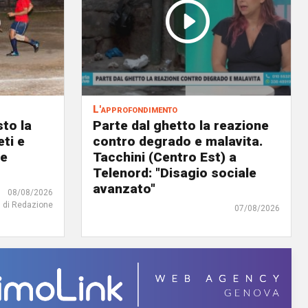
L'approfondimento
to la
Parte dal ghetto la reazione
eti e
contro degrado e malavita.
 e
Tacchini (Centro Est) a
Telenord: "Disagio sociale
avanzato"
08/08/2026
di Redazione
07/08/2026