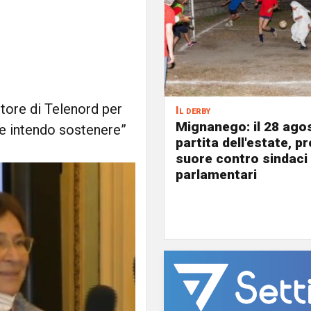
itore di Telenord per
Il derby
Mignanego: il 28 agos
che intendo sostenere”
partita dell'estate, pr
suore contro sindaci
parlamentari