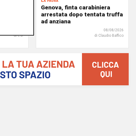
La paura
Genova, finta carabiniera
chiusa e
arrestata dopo tentata truffa
ad anziana
08/08/2026
08/08/2026
di c.b.
di Claudio Baffico