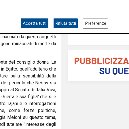
Gli incolonnamenti
tagram: Hamouda "si sarebbe
A26: si ribalta mezzo
el console, dove si trova il
pesante. Autostrada 
icendogli che, se lui non gli
poi riaperta
e gambe e lo avrebbero fatto
Accetta tutti
Rifiuta tutti
Preferenze
ve nascosta con la bimba e i
inacciati da questi soggetti
engono minacciati di morte da
te del consiglio donna. La
n Egitto, quell'adulterio che
are sulla sensibilità della
a del pericolo che Nessy sta
ppo al Senato di Italia Viva,
uerra e sua figlia" che si è
ro Tajani e le interrogazioni
me, come forze politiche,
rgia Meloni su questo tema,
di tutelare l'interesse degli