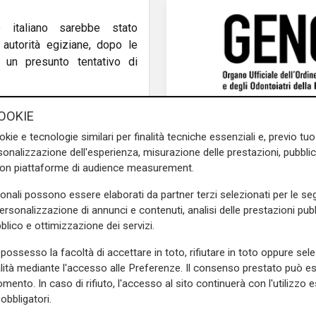
co italiano sarebbe stato
 autorità egiziane, dopo le
 un presunto tentativo di
volge anche la tutela della
OOKIE
di forte tensione familiare.
okie e tecnologie similari per finalità tecniche essenziali e, previo t
 svolta nelle indagini e nei
onalizzazione dell'esperienza, misurazione delle prestazioni, pubblic
con piattaforme di audience measurement.
ti di altri funzionari della
sonali possono essere elaborati da partner terzi selezionati per le seg
 oltre che nei confronti della
personalizzazione di annunci e contenuti, analisi delle prestazioni pubbl
ziana Aisha. L'uomo è stato
blico e ottimizzazione dei servizi.
rsecutori e lesione personale,
possesso la facoltà di accettare in toto, rifiutare in toto oppure sele
enunce penali, da ultimo per
alità mediante l'accesso alle Preferenze. Il consenso prestato può 
Nessy Guerra, condannata a
mento. In caso di rifiuto, l'accesso al sito continuerà con l'utilizzo e
lterio" e sottoposta assieme
obbligatori.
 le impedisce di rientrare in