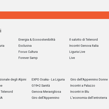
i
Energia & Ecosostenibilità
Il salotto di Telenord
uria
Esclusiva
Incontri Genova Italia
Focus Cultura
Liguria Live
Forever Samp
Live
ionale degli Alpini
EXPO Osaka - La Liguria
Giro dell'Appennino Donne
he
G19+2 Sanità
Incontri a Palazzo
Telenord
Genova Meravigliosa
Incontri in Blu
IA
Giro dell'Appennino
L'economia dell'entroterra