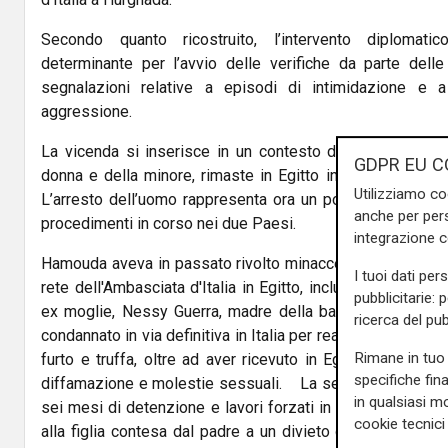
Secondo quanto ricostruito, l’intervento diplomati
determinante per l’avvio delle verifiche da parte delle
segnalazioni relative a episodi di intimidazione e a
aggressione.
La vicenda si inserisce in un contesto delicato che coin
GDPR EU C
donna e della minore, rimaste in Egitto in una situazione 
Utilizziamo co
L’arresto dell’uomo rappresenta ora un possibile punto di
anche per pers
procedimenti in corso nei due Paesi.
integrazione 
Hamouda aveva in passato rivolto minacce anche nei confron
I tuoi dati per
rete dell'Ambasciata d'Italia in Egitto, inclusa la Console,
pubblicitarie: 
ex moglie, Nessy Guerra, madre della bambina italo-egi
ricerca del pub
condannato in via definitiva in Italia per reati quali atti pe
Rimane in tuo 
furto e truffa, oltre ad aver ricevuto in Egitto diverse d
specifiche fin
diffamazione e molestie sessuali. La settimana scorsa 
in qualsiasi mo
sei mesi di detenzione e lavori forzati in Egitto per "adu
cookie tecnici 
alla figlia contesa dal padre a un divieto di espatrio che