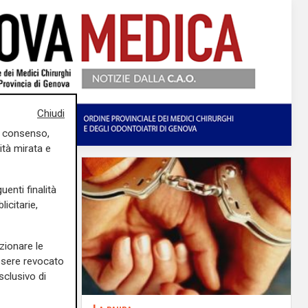
Chiudi
uo consenso,
ità mirata e
uenti finalità
icitarie,
zionare le
essere revocato
sclusivo di