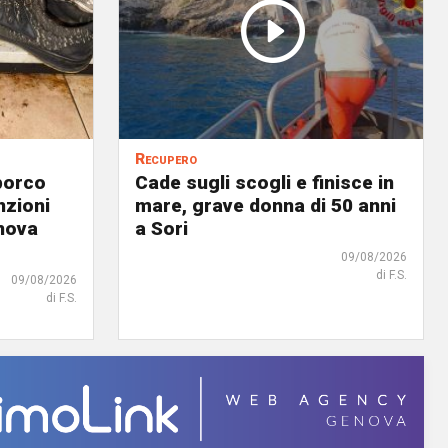
Recupero
porco
Cade sugli scogli e finisce in
nzioni
mare, grave donna di 50 anni
enova
a Sori
09/08/2026
di F.S.
09/08/2026
di F.S.