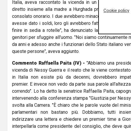
Italia, aveva raccontato la vicenda in un video su Ins
diretto insieme alla madre a Hurghada presso il resort d
Cookie policy
consolato onorario. I due avrebbero minacciato il console d
avesse dato i soldi, loro gli avrebbero fatto sparare nell
finire in sedia a rotelle", ha denunciato la donna che vi
genitori per sfuggire all'uomo. "Noi siamo continuamente m
da anni e adesso anche i funzionari dello Stato italiano v
queste persone", aveva aggiunto.
Commento Raffaella Paita (IV) -
"Abbiamo una presiden
vicenda di Nessy Guerra e il reato che le viene contestato i
in Italia non esiste più da decenni, dovrebbero impatt
premier. E invece non vedo da parte sua parole all'altezz
correndo". Lo ha detto la senatrice Raffaella Paita, capogru
intervenendo alla conferenza stampa "Giustizia per Nessy G
svolta alla Camera. "È chiaro che le parole vuote del minist
parlamentari non bastano più. Dobbiamo, tutti insie
indirizzare una lettera e chiedere un premier time a Gio
interpellarla come presidente del consiglio, che deve quin