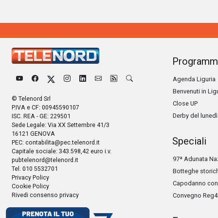
Programm
Agenda Liguria
Benvenuti in Lig
© Telenord Srl
Close UP
P.IVA e CF: 00945590107
Derby del lunedì
ISC. REA - GE: 229501
Sede Legale: Via XX Settembre 41/3
16121 GENOVA
Speciali
PEC:
contabilita@pec.telenord.it
Capitale sociale: 343.598,42 euro i.v.
97ª Adunata Naz
pubtelenord@telenord.it
Tel. 010 5532701
Botteghe storic
Privacy Policy
Capodanno con 
Cookie Policy
Rivedi consenso privacy
Convegno Reg4