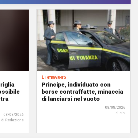
L'intervento
riglia
Principe, individuato con
ossibile
borse contraffatte, minaccia
 tra
di lanciarsi nel vuoto
08/08/2026
di c.b.
08/08/2026
di Redazione