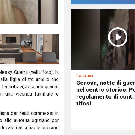
essy Guerra (nella foto), la
La paura
la figlia di tre anni e che
Genova, notte di guer
. La notizia, secondo quanto
nel centro storico. P
in una vicenda familiare e
regolamento di conti
tifosi
liana per reati commessi in
 alle autorità egiziane per
 locale dal console onorario