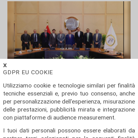
𝗫
GDPR EU COOKIE
Il progetto
Utilizziamo cookie e tecnologie similari per finalità
Egitto, Alstom alla guida di un
tecniche essenziali e, previo tuo consenso, anche
consorzio firma contratti da 690
per personalizzazione dell'esperienza, misurazione
milioni
delle prestazioni, pubblicità mirata e integrazione
18/06/2026
con piattaforme di audience measurement.
di Redazione
I tuoi dati personali possono essere elaborati da