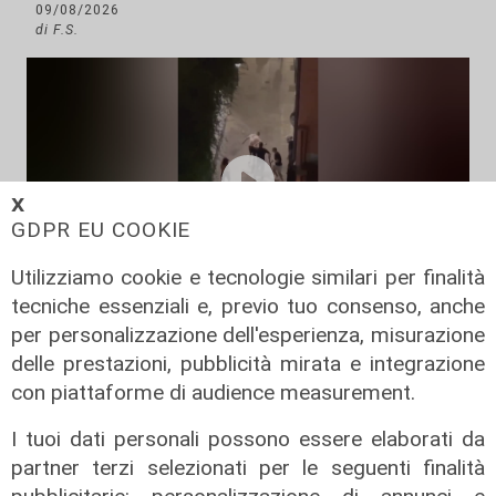
09/08/2026
di F.S.
𝗫
GDPR EU COOKIE
Utilizziamo cookie e tecnologie similari per finalità
tecniche essenziali e, previo tuo consenso, anche
La paura
per personalizzazione dell'esperienza, misurazione
Genova, notte di guerriglia nel
delle prestazioni, pubblicità mirata e integrazione
centro storico. Possibile
con piattaforme di audience measurement.
regolamento di conti tra tifosi
I tuoi dati personali possono essere elaborati da
08/08/2026
partner terzi selezionati per le seguenti finalità
di Redazione