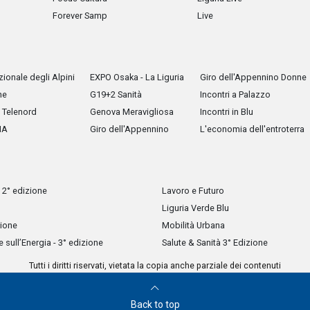
Forever Samp
Live
ionale degli Alpini
EXPO Osaka - La Liguria
Giro dell'Appennino Donne
he
G19+2 Sanità
Incontri a Palazzo
Telenord
Genova Meravigliosa
Incontri in Blu
IA
Giro dell'Appennino
L'economia dell'entroterra
 2° edizione
Lavoro e Futuro
Liguria Verde Blu
zione
Mobilità Urbana
sull’Energia - 3° edizione
Salute & Sanità 3° Edizione
Tutti i diritti riservati, vietata la copia anche parziale dei contenuti
Back to top