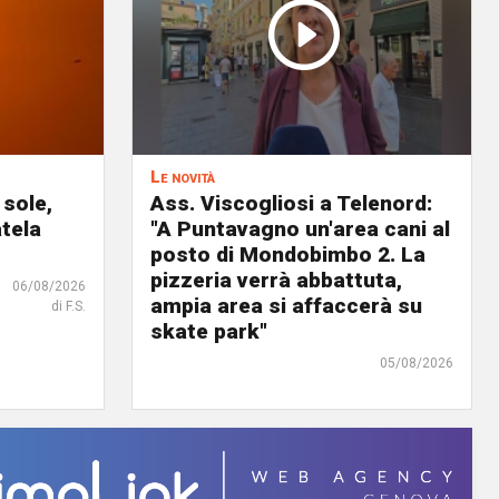
Le novità
 sole,
Ass. Viscogliosi a Telenord:
atela
"A Puntavagno un'area cani al
posto di Mondobimbo 2. La
pizzeria verrà abbattuta,
06/08/2026
ampia area si affaccerà su
di F.S.
skate park"
05/08/2026