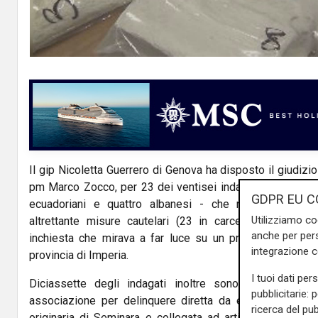
Il gip Nicoletta Guerrero di Genova ha disposto il giudizi
pm Marco Zocco, per 23 dei ventisei indagati - tra cui un
GDPR EU C
ecuadoriani e quattro albanesi - che nel novembre 
Utilizziamo co
altrettante misure cautelari (23 in carcere e 3 ai domic
anche per pers
inchiesta che mirava a far luce su un presunto traffico 
integrazione 
provincia di Imperia.
I tuoi dati per
Diciassette degli indagati inoltre sono accusati di
pubblicitarie: 
associazione per delinquere diretta da esponenti della
ricerca del pub
originaria di Seminara e collegata ad articolazioni di '