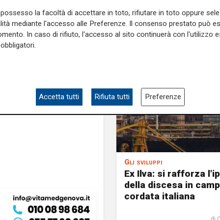
a di Imperia sin dal 2020
e
possesso la facoltà di accettare in toto, rifiutare in toto oppure sele
ocaina, hashish e marijuana. I
alità mediante l'accesso alle Preferenze. Il consenso prestato può 
mento. In caso di rifiuto, l'accesso al sito continuerà con l'utilizzo e
 di rito alternativo.
obbligatori.
e sulla Liguria seguiteci sul
e
e su
Facebook
.
Accetta tutti
Rifiuta tutti
Preferenze
Gli sviluppi
Ex Ilva: si rafforza l'i
della discesa in camp
cordata italiana
di 