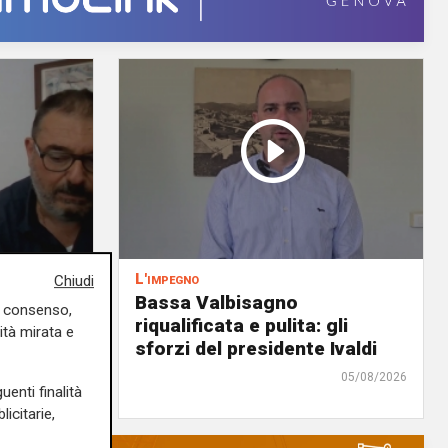
L'impegno
Chiudi
Bassa Valbisagno
uo consenso,
azione
riqualificata e pulita: gli
ità mirata e
sforzi del presidente Ivaldi
05/08/2026
05/08/2026
uenti finalità
icitarie,