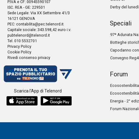
P.IVA e CF: 00945590107
Derby del lunedì
ISC. REA - GE: 229501
Sede Legale: Via XX Settembre 41/3
16121 GENOVA
Speciali
PEC:
contabilita@pec.telenord.it
Capitale sociale: 343.598,42 euro i.v.
97ª Adunata Naz
pubtelenord@telenord.it
Tel. 010 5532701
Botteghe storic
Privacy Policy
Capodanno con 
Cookie Policy
Rivedi consenso privacy
Convegno Reg4
Forum
Ecosostenibilita
Scarica l'App di Telenord
Ecosostenibilità
Energia - 2° edi
Forum Nazionale 