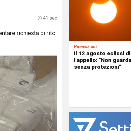
41 sec
ntare richiesta di rito
Prevenzione
Il 12 agosto eclissi di
l'appello: "Non guard
senza protezioni"