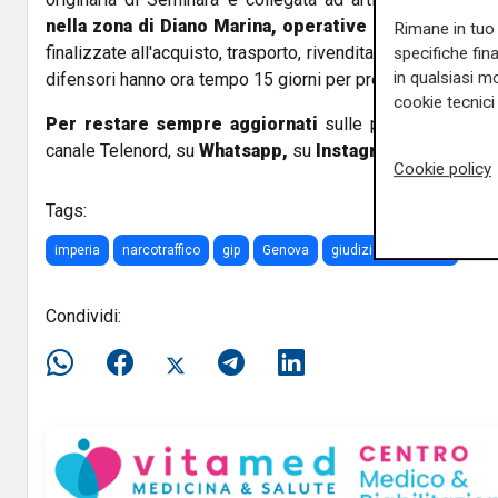
nella zona di Diano Marina, operative nella provinci
Rimane in tuo 
finalizzate all'acquisto, trasporto, rivendita e cessioni di c
specifiche fin
in qualsiasi mo
difensori hanno ora tempo 15 giorni per presentare richiesta
cookie tecnici 
Per restare sempre aggiornati
sulle principali notizi
canale Telenord, su
Whatsapp,
su
Instagram
,
su
Youtub
Cookie policy
Tags:
imperia
narcotraffico
gip
Genova
giudizio immediato
Condividi: