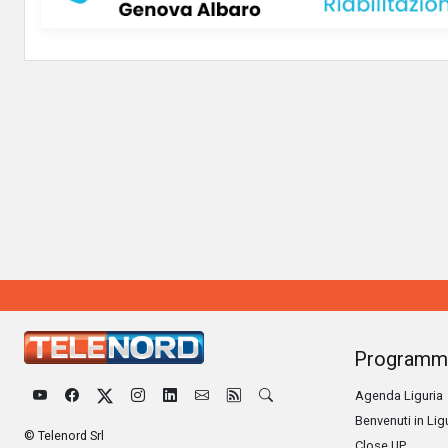
Programm
Agenda Liguria
Benvenuti in Lig
© Telenord Srl
Close UP