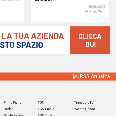
05/08/2026
di Filippo Serio
RSS Attualità
Primo Piano
TGN
Transport TV
Radar
TGN Calcio
We are Genoa
Salute Sanità
TGN Today