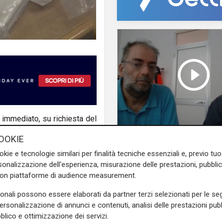
o immediato, su richiesta del
a di nazionalità cubana, due
Le posizioni
OOKIE
scorso vennero colpiti da
Barricate sulle linee
okie e tecnologie similari per finalità tecniche essenziali e, previo t
iliari), nell'ambito di una
extraurbane a integr
onalizzazione dell'esperienza, misurazione delle prestazioni, pubblic
di droga dalla Calabria alla
delle linee Amt
con piattaforme di audience measurement.
sonali possono essere elaborati da partner terzi selezionati per le seg
 essere componenti di una
personalizzazione di annunci e contenuti, analisi delle prestazioni pubbl
 famiglia De Marte-Gioffrè,
blico e ottimizzazione dei servizi.
ndrangheta
da anni radicate