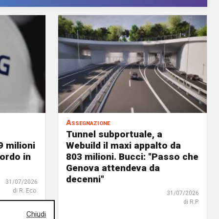
Assegnazione
Tunnel subportuale, a
9 milioni
Webuild il maxi appalto da
ordo in
803 milioni. Bucci: "Passo che
Genova attendeva da
decenni"
31/07/2026
di R. Eco.
31/07/2026
di R.P.
Chiudi