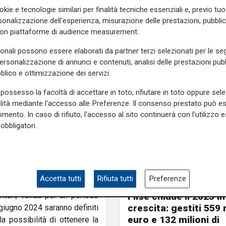
okie e tecnologie similari per finalità tecniche essenziali e, previo t
itative Marco Scajola -
Un
onalizzazione dell'esperienza, misurazione delle prestazioni, pubblic
ereotipi proseguendo nella
con piattaforme di audience measurement.
so, tra le sue priorità, il
Con impegno e determinazione
sonali possono essere elaborati da partner terzi selezionati per le seg
 asili nido gratis, a questa
personalizzazione di annunci e contenuti, analisi delle prestazioni pubbl
 euro per i bonus badanti e
blico e ottimizzazione dei servizi.
ssimi liguri per la gestione
possesso la facoltà di accettare in toto, rifiutare in toto oppure sele
o, l’attività lavorativa”.
alità mediante l'accesso alle Preferenze. Il consenso prestato può 
mento. In caso di rifiuto, l'accesso al sito continuerà con l'utilizzo e
iniziato questo percorso –
obbligatori.
nio Parolini
- Con questa
rment femminile all'interno
 stereotipi e disuguaglianze.
e di genere, alla tutela della
Accetta tutti
Rifiuta tutti
Preferenze
Numeri
Filse chiude il 2025 in
riteri, valida per un periodo
crescita: gestiti 559 m
giugno 2024 saranno definiti
euro e 132 milioni di
la possibilità di ottenere la