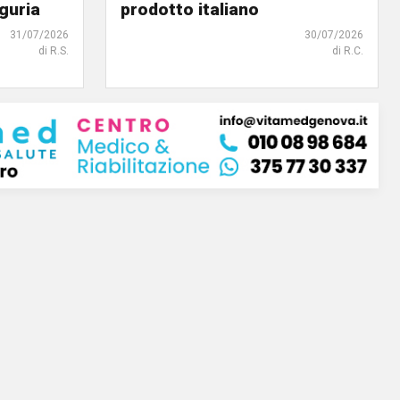
iguria
prodotto italiano
31/07/2026
30/07/2026
di R.S.
di R.C.