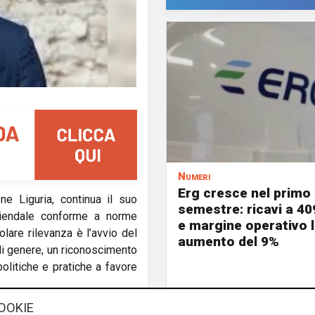
Numeri
Erg cresce nel primo
one Liguria, continua il suo
semestre: ricavi a 40
ziendale conforme a norme
e margine operativo l
olare rilevanza è l’avvio del
aumento del 9%
 di genere, un riconoscimento
olitiche e pratiche a favore
OOKIE
er
Arte Imperia
–
dichiara