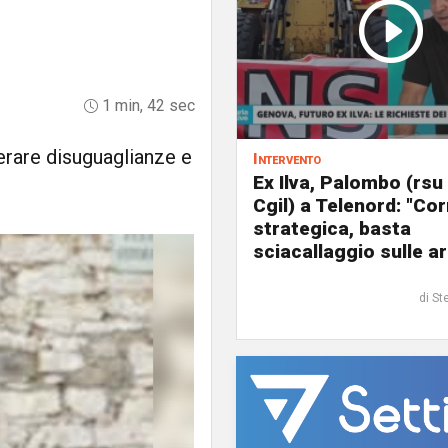
1 min, 42 sec
rare disuguaglianze e
Intervento
Ex Ilva, Palombo (rsu
Cgil) a Telenord: "Cor
strategica, basta
sciacallaggio sulle a
di St