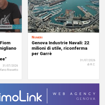
Numeri
 Fiom
Genova Industrie Navali: 22
nigliano
milioni di utile, riconferma
per Garrè
ree"
31/07/2026
di R.C.
31/07/2026
efano Rissetto