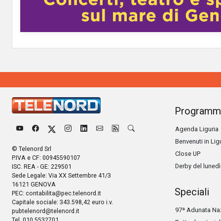
Programm
Agenda Liguria
Benvenuti in Lig
© Telenord Srl
Close UP
P.IVA e CF: 00945590107
Derby del lunedì
ISC. REA - GE: 229501
Sede Legale: Via XX Settembre 41/3
16121 GENOVA
Speciali
PEC:
contabilita@pec.telenord.it
Capitale sociale: 343.598,42 euro i.v.
97ª Adunata Naz
pubtelenord@telenord.it
Tel. 010 5532701