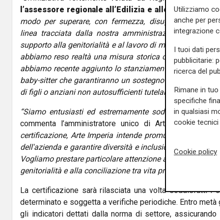
Utilizziamo co
l’assessore regionale all’Edilizia e alle Politiche ab
anche per pers
modo per superare, con fermezza, disuguaglianze e st
integrazione 
linea tracciata dalla nostra amministrazione che ha mes
supporto alla genitorialità e al lavoro di madri e padri. 
I tuoi dati per
abbiamo reso realtà una misura storica come quella degli
pubblicitarie: 
abbiamo recente aggiunto lo stanziamento di 7 milioni di
ricerca del pub
baby-sitter che garantiranno un sostegno concreto a molti
Rimane in tuo 
di figli o anziani non autosufficienti tutelandone, al contemp
specifiche fin
in qualsiasi mo
“Siamo entusiasti ed estremamente soddisfatti di aver 
cookie tecnici 
commenta l’amministratore unico di Arte Imperia Anto
certificazione, Arte Imperia intende promuovere l'empowe
dell'azienda e garantire diversità e inclusione, eliminando
Cookie policy
Vogliamo prestare particolare attenzione all’equità salarial
genitorialità e alla conciliazione tra vita privata e lavoro”.
La certificazione sarà rilasciata una volta soddisfatti i c
determinato e soggetta a verifiche periodiche. Entro metà 
gli indicatori dettati dalla norma di settore, assicurando 