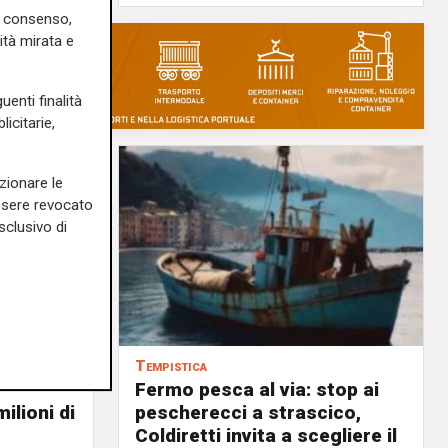
uo consenso,
ità mirata e
uenti finalità
icitarie,
zionare le
essere revocato
sclusivo di
Tempistica
Fermo pesca al via: stop ai
ilioni di
pescherecci a strascico,
Coldiretti invita a scegliere il