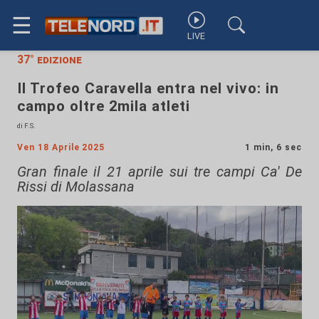
☰
LIVE
37° edizione
Il Trofeo Caravella entra nel vivo: in
campo oltre 2mila atleti
di F.S.
Ven 18 Aprile 2025
1 min, 6 sec
Gran finale il 21 aprile sui tre campi Ca' De
Rissi di Molassana