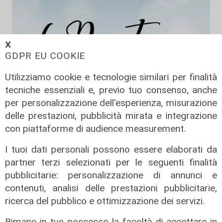
𝗫
GDPR EU COOKIE
Utilizziamo cookie e tecnologie similari per finalità
tecniche essenziali e, previo tuo consenso, anche
per personalizzazione dell'esperienza, misurazione
Da Cingolani a Draghi, in attesa del
delle prestazioni, pubblicità mirata e integrazione
Pnrr
con piattaforme di audience measurement.
08/02/2022
I tuoi dati personali possono essere elaborati da
partner terzi selezionati per le seguenti finalità
pubblicitarie: personalizzazione di annunci e
contenuti, analisi delle prestazioni pubblicitarie,
ricerca del pubblico e ottimizzazione dei servizi.
Rimane in tuo possesso la facoltà di accettare in