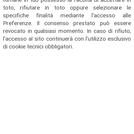
toto, rifiutare in toto oppure selezionare le
specifiche finalità mediante l'accesso alle
Il caos di destra e sinistra
Preferenze. Il consenso prestato può essere
07/02/2022
revocato in qualsiasi momento. In caso di rifiuto,
l'accesso al sito continuerà con l'utilizzo esclusivo
di cookie tecnici obbligatori.
La gran confusione della politica
04/02/2022