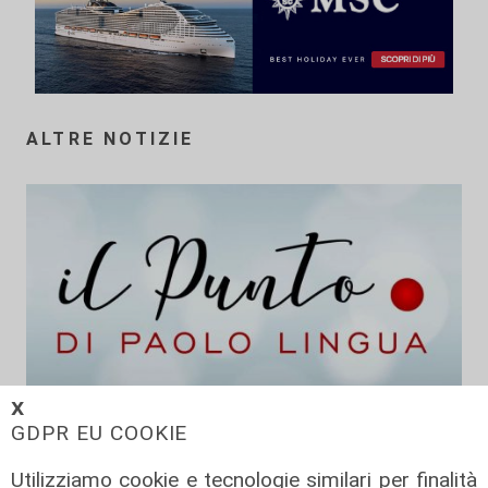
ALTRE NOTIZIE
𝗫
Da Cingolani a Draghi, in attesa del
GDPR EU COOKIE
Pnrr
Utilizziamo cookie e tecnologie similari per finalità
08/02/2022