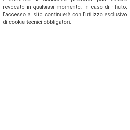
Energia, consumi in calo ma la
revocato in qualsiasi momento. In caso di rifiuto,
transizione italiana rallenta:
l'accesso al sito continuerà con l'utilizzo esclusivo
petrolio giù del 4%, elettricità ai
di cookie tecnici obbligatori.
massimi da dieci anni
31/07/2026
di R.S.
Innovazione