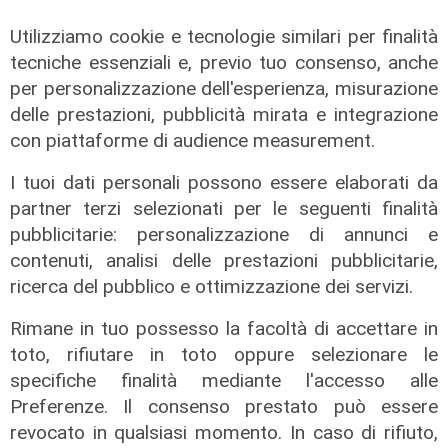
07/08/2026
Utilizziamo cookie e tecnologie similari per finalità
tecniche essenziali e, previo tuo consenso, anche
per personalizzazione dell'esperienza, misurazione
delle prestazioni, pubblicità mirata e integrazione
con piattaforme di audience measurement.
I tuoi dati personali possono essere elaborati da
partner terzi selezionati per le seguenti finalità
pubblicitarie: personalizzazione di annunci e
contenuti, analisi delle prestazioni pubblicitarie,
ricerca del pubblico e ottimizzazione dei servizi.
L'esclusiva
Vassallo (consigliere delega
Rimane in tuo possesso la facoltà di accettare in
Vallate) a Telenord: "Riapertura di
toto, rifiutare in toto oppure selezionare le
via Lepanto ottima notizia per
specifiche finalità mediante l'accesso alle
ridurre il traffico in Valpolcevera"
Preferenze. Il consenso prestato può essere
revocato in qualsiasi momento. In caso di rifiuto,
07/08/2026