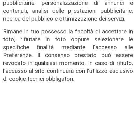
pubblicitarie: personalizzazione di annunci e
contenuti, analisi delle prestazioni pubblicitarie,
La festa
ricerca del pubblico e ottimizzazione dei servizi.
80 anni di Sampdoria, il 12 agosto
spettacolo al Porto Antico con 450
Rimane in tuo possesso la facoltà di accettare in
droni
toto, rifiutare in toto oppure selezionare le
04/08/2026
specifiche finalità mediante l'accesso alle
di Filippo Serio
Preferenze. Il consenso prestato può essere
revocato in qualsiasi momento. In caso di rifiuto,
l'accesso al sito continuerà con l'utilizzo esclusivo
di cookie tecnici obbligatori.