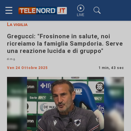
☰
LIVE
La vigilia
Gregucci: "Frosinone in salute, noi
ricreiamo la famiglia Sampdoria. Serve
una reazione lucida e di gruppo"
di m.g.
Ven 24 Ottobre 2025
1 min, 43 sec