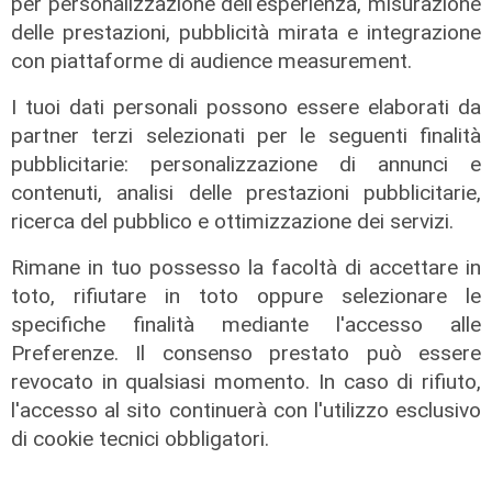
per personalizzazione dell'esperienza, misurazione
delle prestazioni, pubblicità mirata e integrazione
con piattaforme di audience measurement.
I tuoi dati personali possono essere elaborati da
partner terzi selezionati per le seguenti finalità
pubblicitarie: personalizzazione di annunci e
contenuti, analisi delle prestazioni pubblicitarie,
ricerca del pubblico e ottimizzazione dei servizi.
Rimane in tuo possesso la facoltà di accettare in
La paura
toto, rifiutare in toto oppure selezionare le
Genova, finta carabiniera arrestata
specifiche finalità mediante l'accesso alle
dopo tentata truffa ad anziana
Preferenze. Il consenso prestato può essere
08/08/2026
revocato in qualsiasi momento. In caso di rifiuto,
di Claudio Baffico
l'accesso al sito continuerà con l'utilizzo esclusivo
di cookie tecnici obbligatori.