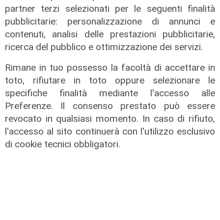
appartamento di piazza Cavour:
partner terzi selezionati per le seguenti finalità
giallo in centro storico
pubblicitarie: personalizzazione di annunci e
contenuti, analisi delle prestazioni pubblicitarie,
04/08/2026
di Filippo Serio
ricerca del pubblico e ottimizzazione dei servizi.
Rimane in tuo possesso la facoltà di accettare in
toto, rifiutare in toto oppure selezionare le
specifiche finalità mediante l'accesso alle
Preferenze. Il consenso prestato può essere
revocato in qualsiasi momento. In caso di rifiuto,
l'accesso al sito continuerà con l'utilizzo esclusivo
di cookie tecnici obbligatori.
Protesta