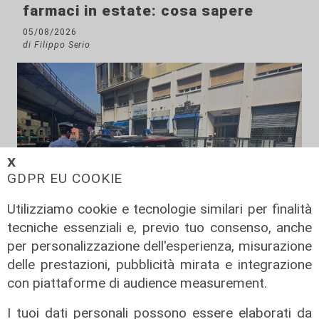
farmaci in estate: cosa sapere
05/08/2026
di Filippo Serio
𝗫
GDPR EU COOKIE
Utilizziamo cookie e tecnologie similari per finalità
tecniche essenziali e, previo tuo consenso, anche
per personalizzazione dell'esperienza, misurazione
delle prestazioni, pubblicità mirata e integrazione
con piattaforme di audience measurement.
Mistero
Scoperto cadavere di un uomo in
I tuoi dati personali possono essere elaborati da