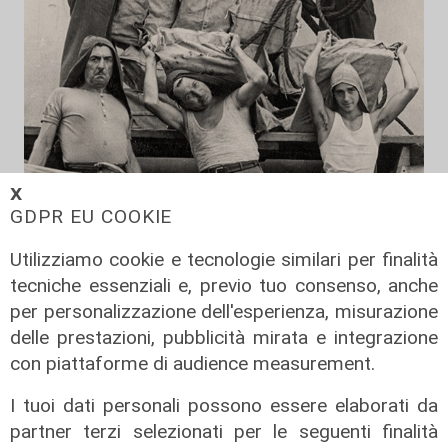
𝗫
Al Museo Galata
GDPR EU COOKIE
'Camalli 1946-2026: la nostra
Utilizziamo cookie e tecnologie similari per finalità
storia': prorogata fino al 31 agosto
tecniche essenziali e, previo tuo consenso, anche
la mostra sugli 80 anni della CULMV
per personalizzazione dell'esperienza, misurazione
03/08/2026
delle prestazioni, pubblicità mirata e integrazione
di F.S.
con piattaforme di audience measurement.
I tuoi dati personali possono essere elaborati da
partner terzi selezionati per le seguenti finalità