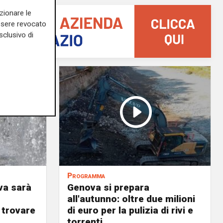
zionare le
essere revocato
sclusivo di
Programma
va sarà
Genova si prepara
all'autunno: oltre due milioni
 trovare
di euro per la pulizia di rivi e
torrenti