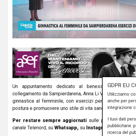
l
a
y
V
i
d
GDPR EU C
Un appuntamento dedicato al benessere e alla for
e
collegamento da Sampierdarena, Anna Li Vigni incontra Ros
Utilizziamo co
o
ginnastica al femminile, con esercizi pensati per valoriz
anche per pers
integrazione 
postura e promuovere uno stile di vita sano a tutte le età.
I tuoi dati per
Per restare sempre aggiornati
sulle principali notizi
pubblicitarie: 
canale Telenord, su
Whatsapp,
su
Instagram
,
su
Youtub
ricerca del pub