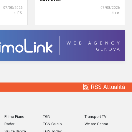
07/08/2026
07/08/2026
di F.S.
di r.c.
RSS Attualità
Primo Piano
TGN
Transport TV
Radar
TGN Calcio
We are Genoa
Salute Sanità
TGN Today