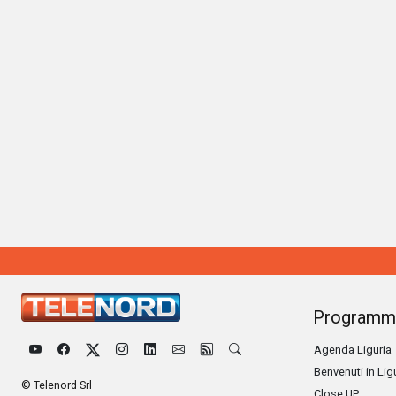
Programm
Agenda Liguria
Benvenuti in Lig
© Telenord Srl
Close UP