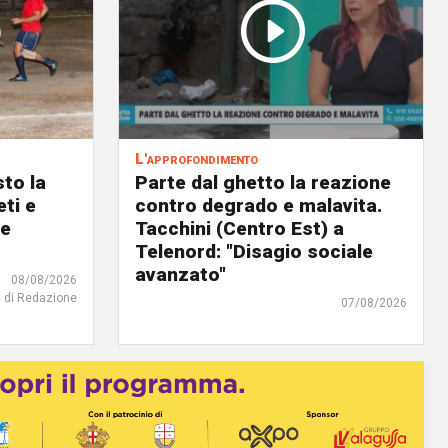
L'approfondimento
to la
Parte dal ghetto la reazione
eti e
contro degrado e malavita.
 e
Tacchini (Centro Est) a
Telenord: "Disagio sociale
avanzato"
08/08/2026
di Redazione
07/08/2026