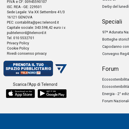
P.IVA e CF: 00945590107
Derby del lunedì
ISC. REA - GE: 229501
Sede Legale: Via XX Settembre 41/3
16121 GENOVA
Speciali
PEC:
contabilita@pec.telenord.it
Capitale sociale: 343.598,42 euro i.v.
97ª Adunata Naz
pubtelenord@telenord.it
Tel. 010 5532701
Botteghe storic
Privacy Policy
Capodanno con 
Cookie Policy
Rivedi consenso privacy
Convegno Reg4
Forum
Ecosostenibilita
Scarica l'App di Telenord
Ecosostenibilità
Energia - 2° edi
Forum Nazionale 