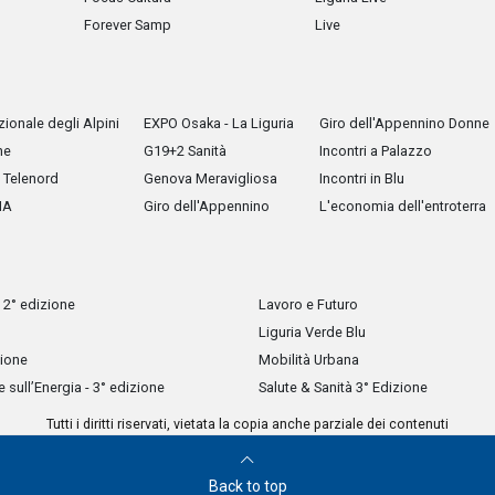
Forever Samp
Live
ionale degli Alpini
EXPO Osaka - La Liguria
Giro dell'Appennino Donne
he
G19+2 Sanità
Incontri a Palazzo
Telenord
Genova Meravigliosa
Incontri in Blu
IA
Giro dell'Appennino
L'economia dell'entroterra
 2° edizione
Lavoro e Futuro
Liguria Verde Blu
zione
Mobilità Urbana
sull’Energia - 3° edizione
Salute & Sanità 3° Edizione
Tutti i diritti riservati, vietata la copia anche parziale dei contenuti
Back to top