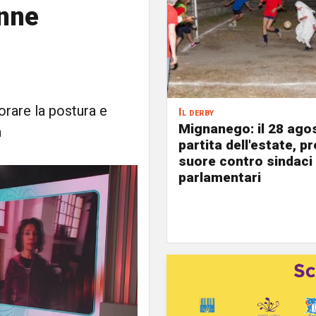
onne
orare la postura e
Il derby
Mignanego: il 28 agos
à
partita dell'estate, pr
suore contro sindaci
parlamentari