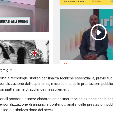
L'esclusiva
Vassallo (consigliere
OOKIE
ma fisica femminile. In
Vallate) a Telenord:
angela Sperli per parlare di
okie e tecnologie similari per finalità tecniche essenziali e, previo t
"Riapertura di via Le
zare il corpo, migliorare la
onalizzazione dell'esperienza, misurazione delle prestazioni, pubblic
ottima notizia per rid
con piattaforme di audience measurement.
traffico in Valpolceve
sonali possono essere elaborati da partner terzi selezionati per le seg
e sulla Liguria seguiteci sul
personalizzazione di annunci e contenuti, analisi delle prestazioni pubbl
e
e su
Facebook
.
blico e ottimizzazione dei servizi.