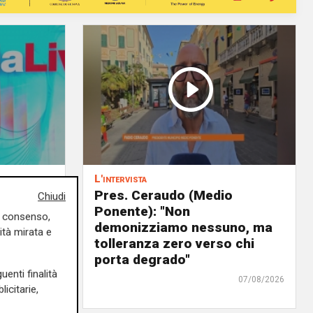
L'intervista
 delega
Pres. Ceraudo (Medio
Chiudi
Ponente): "Non
uo consenso,
panto
demonizziamo nessuno, ma
ità mirata e
urre il
tolleranza zero verso chi
ra"
porta degrado"
uenti finalità
07/08/2026
07/08/2026
icitarie,