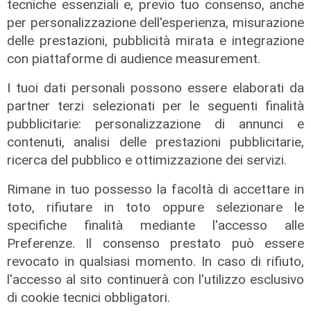
tecniche essenziali e, previo tuo consenso, anche
per personalizzazione dell'esperienza, misurazione
delle prestazioni, pubblicità mirata e integrazione
con piattaforme di audience measurement.
amici a 4 zampe
I tuoi dati personali possono essere elaborati da
Grande caldo, animali domestici a
partner terzi selezionati per le seguenti finalità
rischio: i consigli del veterinario
pubblicitarie: personalizzazione di annunci e
20/07/2022
contenuti, analisi delle prestazioni pubblicitarie,
di Anna Li Vigni
ricerca del pubblico e ottimizzazione dei servizi.
Rimane in tuo possesso la facoltà di accettare in
toto, rifiutare in toto oppure selezionare le
specifiche finalità mediante l'accesso alle
Preferenze. Il consenso prestato può essere
revocato in qualsiasi momento. In caso di rifiuto,
l'accesso al sito continuerà con l'utilizzo esclusivo
di cookie tecnici obbligatori.