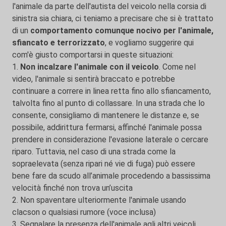
l'animale da parte dell'autista del veicolo nella corsia di
sinistra sia chiara, ci teniamo a precisare che si è trattato
di un
comportamento comunque nocivo per l'animale,
sfiancato e terrorizzato
, e vogliamo suggerire qui
com'è giusto comportarsi in queste situazioni:
1.
Non incalzare l'animale con il veicolo
. Come nel
video, l'animale si sentirà braccato e potrebbe
continuare a correre in linea retta fino allo sfiancamento,
talvolta fino al punto di collassare. In una strada che lo
consente, consigliamo di mantenere le distanze e, se
possibile, addirittura fermarsi, affinché l'animale possa
prendere in considerazione l'evasione laterale o cercare
riparo. Tuttavia, nel caso di una strada come la
sopraelevata (senza ripari né vie di fuga) può essere
bene fare da scudo all’animale procedendo a bassissima
velocità finché non trova un’uscita
2. Non spaventare ulteriormente l'animale usando
clacson o qualsiasi rumore (voce inclusa)
3. Segnalare la presenza dell'animale agli altri veicoli