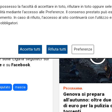
possesso la facoltà di accettare in toto, rifiutare in toto oppure sele
to un politico di razza e ha
alità mediante l'accesso alle Preferenze. Il consenso prestato può 
zionale - ricorda Mascia - a
mento. In caso di rifiuto, l'accesso al sito continuerà con l'utilizzo e
 Cristiana,
poi assessore
obbligatori.
Lavori pubblici
; il 9 maggio
 e nel 1968 fu rieletto con
gione Ligur
ia in carica dal
stì la carica di
presidente
Accetta tutti
Rifiuta tutti
Preferenze
e sulla Liguria seguiteci sul
e
e su
Facebook
.
eputato
mascia
Programma
Genova si prepara
all'autunno: oltre due
di euro per la pulizia d
torrenti