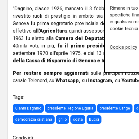
Rimane in tuo 
"Dagnino, classe 1926, mancato il 3 febbraio 1995, è sta
specifiche fin
rivestito ruoli di prestigio in ambito sia locale che na
in qualsiasi mo
Genova fu prima segretario provinciale della
Democrazia
cookie tecnici 
effettivo
all'Agricoltura
, quindi assessore supplente ai
1963 fu eletto alla
Camera dei Deputati
con 30mila voti
40mila voti; in più,
fu il primo presidente della Re
Cookie policy
settembre 1970 all'aprile 1975, e dal 13 marzo 1981 rive
della Cassa di Risparmio di Genova e Imperia".
Per restare sempre aggiornati
sulle principali notizi
canale Telenord, su
Whatsapp,
su
Instagram
,
su
Youtub
Tags:
Gianni Dagnino
presidente Regione Liguria
presidente Carige
d
democrazia cristiana
grillo
costa
Bucci
Condividi: