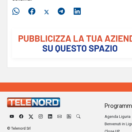
Programm
Agenda Liguria
Benvenuti in Lig
© Telenord Srl
Close UP