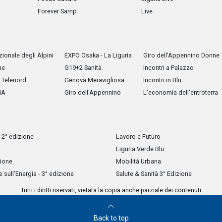
Forever Samp
Live
ionale degli Alpini
EXPO Osaka - La Liguria
Giro dell'Appennino Donne
he
G19+2 Sanità
Incontri a Palazzo
Telenord
Genova Meravigliosa
Incontri in Blu
IA
Giro dell'Appennino
L'economia dell'entroterra
 2° edizione
Lavoro e Futuro
Liguria Verde Blu
zione
Mobilità Urbana
sull’Energia - 3° edizione
Salute & Sanità 3° Edizione
Tutti i diritti riservati, vietata la copia anche parziale dei contenuti
Back to top