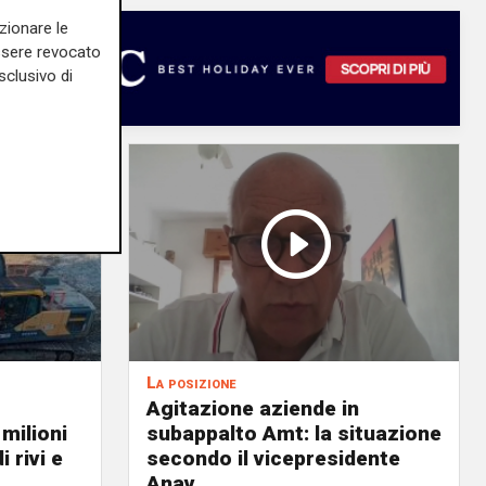
zionare le
essere revocato
sclusivo di
La posizione
Agitazione aziende in
 milioni
subappalto Amt: la situazione
i rivi e
secondo il vicepresidente
Anav