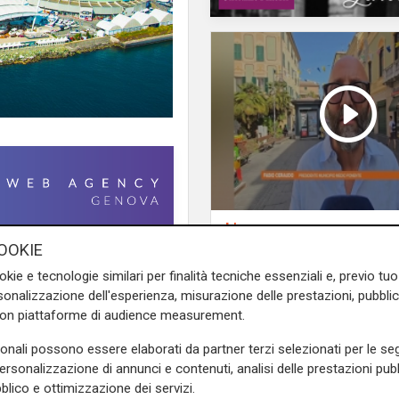
L'intervista
Pres. Ceraudo (Medi
OOKIE
nale di Genova
la proposta
Ponente): "Non
okie e tecnologie similari per finalità tecniche essenziali e, previo t
dal consigliere decano Guido
demonizziamo nessu
onalizzazione dell'esperienza, misurazione delle prestazioni, pubblic
li altri capigruppo della
tolleranza zero verso
con piattaforme di audience measurement.
intitolare un'area del nuovo
porta degrado"
gnino
.
"Per l'impegno e la
sonali possono essere elaborati da partner terzi selezionati per le seg
gione Liguria nel corso della
personalizzazione di annunci e contenuti, analisi delle prestazioni pubbl
blico e ottimizzazione dei servizi.