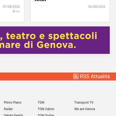
07/08/2026
06/08/2026
di r.c.
RSS Attualità
Primo Piano
TGN
Transport TV
Radar
TGN Calcio
We are Genoa
Salute Sanità
TGN Today