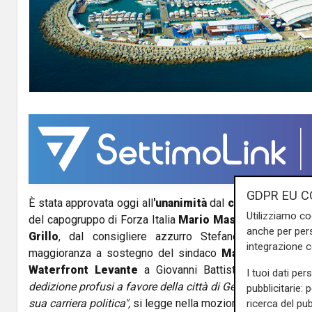
GDPR EU C
È stata approvata oggi all
'unanimità
dal
consiglio comu
Utilizziamo co
del capogruppo di Forza Italia
Mario Mascia
, condivisa 
anche per pers
Grillo
, dal consigliere azzurro Stefano
Costa
e dag
integrazione 
maggioranza a sostegno del sindaco
Marco Bucci,
di 
Waterfront Levante
a Giovanni Battista
"Gianni" Da
I tuoi dati per
dedizione profusi a favore della città di Genova e della Re
pubblicitarie: 
sua carriera politica",
si legge nella mozione.
ricerca del pub