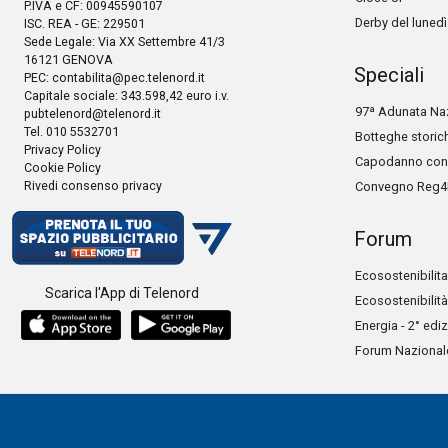
P.IVA e CF: 00945590107
Derby del lunedì
ISC. REA - GE: 229501
Sede Legale: Via XX Settembre 41/3
16121 GENOVA
Speciali
PEC:
contabilita@pec.telenord.it
Capitale sociale: 343.598,42 euro i.v.
97ª Adunata Naz
pubtelenord@telenord.it
Tel. 010 5532701
Botteghe storic
Privacy Policy
Capodanno con 
Cookie Policy
Rivedi consenso privacy
Convegno Reg4
Forum
Ecosostenibilita
Scarica l'App di Telenord
Ecosostenibilità
Energia - 2° edi
Forum Nazionale 