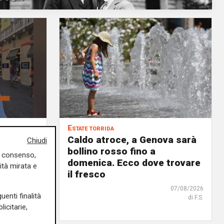
Estate torrida
o
Caldo atroce, a Genova sarà
Chiudi
bollino rosso fino a
uo consenso,
no, ma
domenica. Ecco dove trovare
ità mirata e
 chi
il fresco
07/08/2026
uenti finalità
di F.S.
07/08/2026
icitarie,