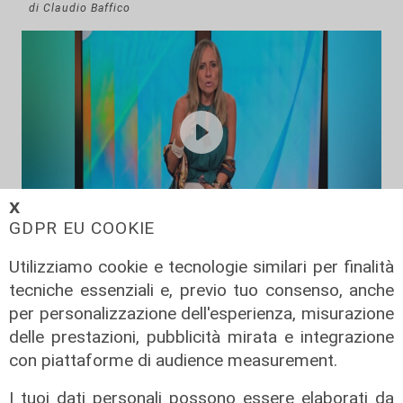
di Claudio Baffico
𝗫
GDPR EU COOKIE
L'esclusiva
Utilizziamo cookie e tecnologie similari per finalità
Bordilli (Lega): "Favorevole alle
tecniche essenziali e, previo tuo consenso, anche
norme anti - maranza. Cpr
per personalizzazione dell'esperienza, misurazione
necessario per aumentare i
delle prestazioni, pubblicità mirata e integrazione
rimpatri"
con piattaforme di audience measurement.
05/08/2026
I tuoi dati personali possono essere elaborati da