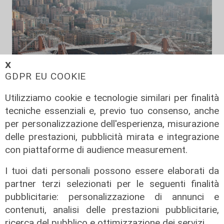
𝗫
GDPR EU COOKIE
Utilizziamo cookie e tecnologie similari per finalità
tecniche essenziali e, previo tuo consenso, anche
Verso gli Europei
per personalizzazione dell'esperienza, misurazione
Euro 2032, ora è ufficiale: fra i 16
delle prestazioni, pubblicità mirata e integrazione
stadi candidati c'è anche il 'Ferraris'
con piattaforme di audience measurement.
di Genova
I tuoi dati personali possono essere elaborati da
04/08/2026
partner terzi selezionati per le seguenti finalità
di Redazione Sport
pubblicitarie: personalizzazione di annunci e
contenuti, analisi delle prestazioni pubblicitarie,
ricerca del pubblico e ottimizzazione dei servizi.