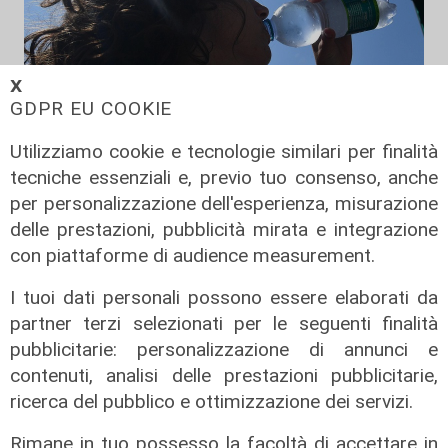
𝗫
GDPR EU COOKIE
Utilizziamo cookie e tecnologie similari per finalità
Afa
tecniche essenziali e, previo tuo consenso, anche
Caldo in Liguria, bollino rosso anche
per personalizzazione dell'esperienza, misurazione
sabato: settimo giorno consecutivo
delle prestazioni, pubblicità mirata e integrazione
06/08/2026
con piattaforme di audience measurement.
di F.S.
I tuoi dati personali possono essere elaborati da
partner terzi selezionati per le seguenti finalità
pubblicitarie: personalizzazione di annunci e
contenuti, analisi delle prestazioni pubblicitarie,
ricerca del pubblico e ottimizzazione dei servizi.
Rimane in tuo possesso la facoltà di accettare in