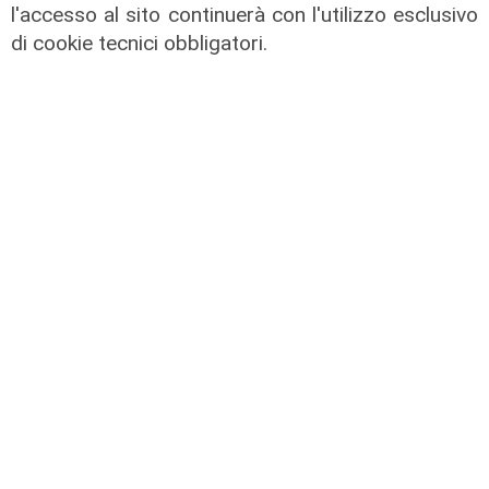
l'accesso al sito continuerà con l'utilizzo esclusivo
denuncia
di cookie tecnici obbligatori.
05/08/2026
di r.c.
Il caso
Truffe agli anziani, conto corrente
svuotato con la nuova tecnica del
falso QR Code: sottratti 5mila euro