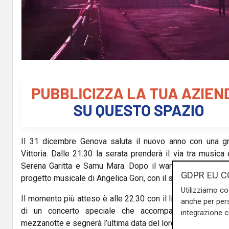
Il 31 dicembre Genova saluta il nuovo anno con una gr
Vittoria. Dalle 21.30 la serata prenderà il via tra musica
Serena Garitta e Samu Mara. Dopo il warm-up dj-set, sul
GDPR EU C
progetto musicale di Angelica Gori, con il suo sound fres
Utilizziamo co
Il momento più atteso è alle 22.30 con il live dei Pinguini 
anche per pers
di un concerto speciale che accompagnerà il pubbl
integrazione 
mezzanotte e segnerà l’ultima data del loro tour prima del