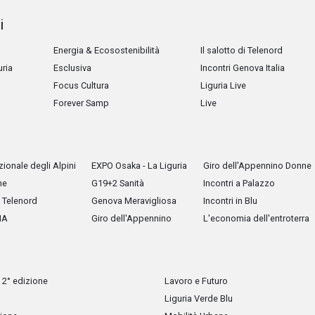
i
Energia & Ecosostenibilità
Il salotto di Telenord
uria
Esclusiva
Incontri Genova Italia
Focus Cultura
Liguria Live
Forever Samp
Live
ionale degli Alpini
EXPO Osaka - La Liguria
Giro dell'Appennino Donne
he
G19+2 Sanità
Incontri a Palazzo
Telenord
Genova Meravigliosa
Incontri in Blu
IA
Giro dell'Appennino
L'economia dell'entroterra
 2° edizione
Lavoro e Futuro
Liguria Verde Blu