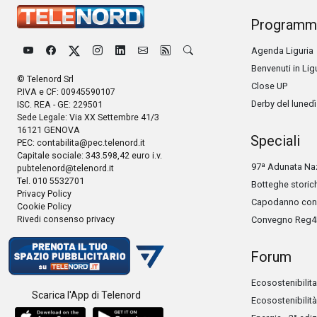
Programm
Agenda Liguria
Benvenuti in Lig
© Telenord Srl
Close UP
P.IVA e CF: 00945590107
Derby del lunedì
ISC. REA - GE: 229501
Sede Legale: Via XX Settembre 41/3
16121 GENOVA
Speciali
PEC:
contabilita@pec.telenord.it
Capitale sociale: 343.598,42 euro i.v.
97ª Adunata Naz
pubtelenord@telenord.it
Tel. 010 5532701
Botteghe storic
Privacy Policy
Capodanno con 
Cookie Policy
Rivedi consenso privacy
Convegno Reg4
Forum
Ecosostenibilita
Scarica l'App di Telenord
Ecosostenibilità