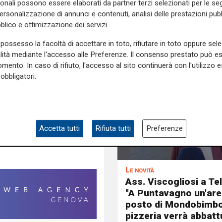
sonali possono essere elaborati da partner terzi selezionati per le seg
personalizzazione di annunci e contenuti, analisi delle prestazioni pubbl
blico e ottimizzazione dei servizi.
e sulla Liguria seguiteci sul
possesso la facoltà di accettare in toto, rifiutare in toto oppure sele
e
e su
Facebook
.
alità mediante l'accesso alle Preferenze. Il consenso prestato può 
mento. In caso di rifiuto, l'accesso al sito continuerà con l'utilizzo e
obbligatori.
Accetta tutti
Rifiuta tutti
Preferenze
Le novità
Ass. Viscogliosi a Te
"A Puntavagno un'area
posto di Mondobimbo
pizzeria verrà abbatt