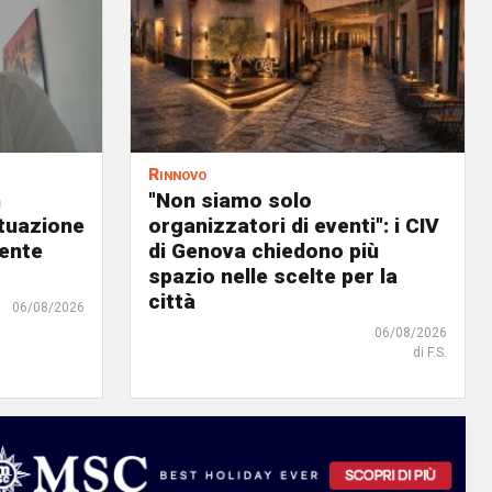
Rinnovo
n
"Non siamo solo
ituazione
organizzatori di eventi": i CIV
dente
di Genova chiedono più
spazio nelle scelte per la
città
06/08/2026
06/08/2026
di F.S.