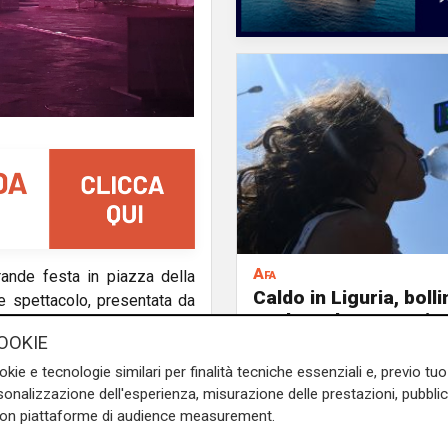
Afa
ande festa in piazza della
Caldo in Liguria, boll
 e spettacolo, presentata da
anche sabato: settim
 palco salirà Chiamamifaro,
consecutivo
OOKIE
co e contemporaneo.
okie e tecnologie similari per finalità tecniche essenziali e, previo t
Tattici Nucleari, protagonisti
onalizzazione dell'esperienza, misurazione delle prestazioni, pubblic
ico fino al countdown di
con piattaforme di audience measurement.
 2027.