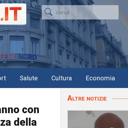
rt
Salute
Cultura
Economia
Altre notizie
anno con
za della