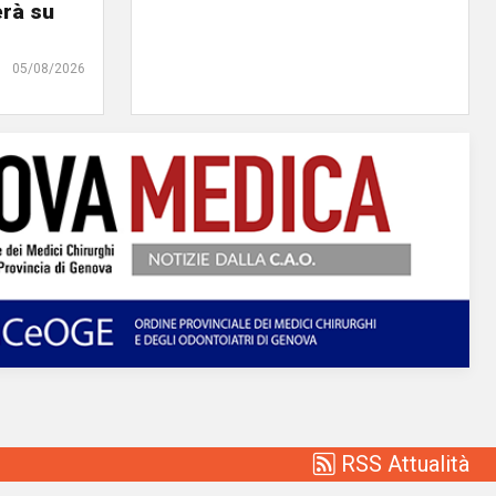
erà su
05/08/2026
RSS Attualità