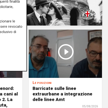
uenti finalità
icitarie,
zionare le
essere revocato
sclusivo di
Le posizioni
lenord:
Barricate sulle linee
 cani al
extraurbane a integrazione
 2. La
delle linee Amt
uta,
05/08/2026