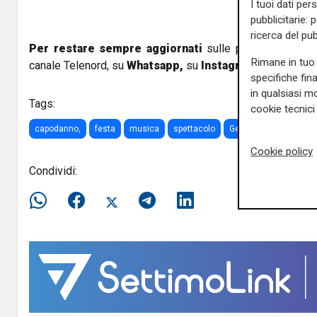
I tuoi dati per
pubblicitarie: 
ricerca del pub
Per restare sempre aggiornati
sulle principali notizi
Rimane in tuo 
canale Telenord, su
Whatsapp,
su
Instagram
,
su
Youtub
specifiche fin
in qualsiasi mo
Tags:
cookie tecnici 
capodanno,
festa
musica
spettacolo
Genova
Cookie policy
Condividi: