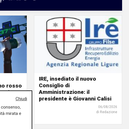
IRE, insediato il nuovo
Consiglio di
ino rosso
Amministrazione: il
o giorno
presidente è Giovanni Calisi
Chiudi
uo consenso,
06/08/2026
06/08/2026
di Redazione
di F.S.
ità mirata e