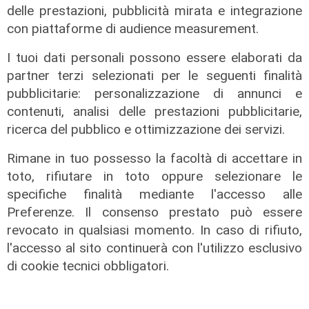
delle prestazioni, pubblicità mirata e integrazione
con piattaforme di audience measurement.
I tuoi dati personali possono essere elaborati da
partner terzi selezionati per le seguenti finalità
pubblicitarie: personalizzazione di annunci e
contenuti, analisi delle prestazioni pubblicitarie,
Le novità
ricerca del pubblico e ottimizzazione dei servizi.
Ass. Viscogliosi a Telenord: "A
Rimane in tuo possesso la facoltà di accettare in
Puntavagno un'area cani al posto di
toto, rifiutare in toto oppure selezionare le
Mondobimbo 2. La pizzeria verrà
specifiche finalità mediante l'accesso alle
abbattuta, ampia area si affaccerà
Preferenze. Il consenso prestato può essere
su skate park"
revocato in qualsiasi momento. In caso di rifiuto,
05/08/2026
l'accesso al sito continuerà con l'utilizzo esclusivo
di cookie tecnici obbligatori.