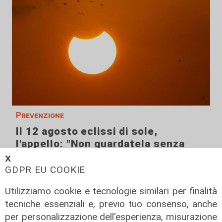
Prevenzione
Il 12 agosto eclissi di sole,
l'appello: "Non guardatela senza
protezioni"
𝗫
GDPR EU COOKIE
06/08/2026
di F.S.
Utilizziamo cookie e tecnologie similari per finalità
tecniche essenziali e, previo tuo consenso, anche
per personalizzazione dell'esperienza, misurazione