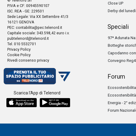
© Telenord Srl
Close UP
P.IVA e CF: 00945590107
Derby del lunedì
ISC. REA - GE: 229501
Sede Legale: Via XX Settembre 41/3
16121 GENOVA
Speciali
PEC:
contabilita@pec.telenord.it
Capitale sociale: 343.598,42 euro i.v.
97ª Adunata Naz
pubtelenord@telenord.it
Tel. 010 5532701
Botteghe storic
Privacy Policy
Capodanno con 
Cookie Policy
Rivedi consenso privacy
Convegno Reg4
Forum
Ecosostenibilita
Scarica l'App di Telenord
Ecosostenibilità
Energia - 2° edi
Forum Nazionale 