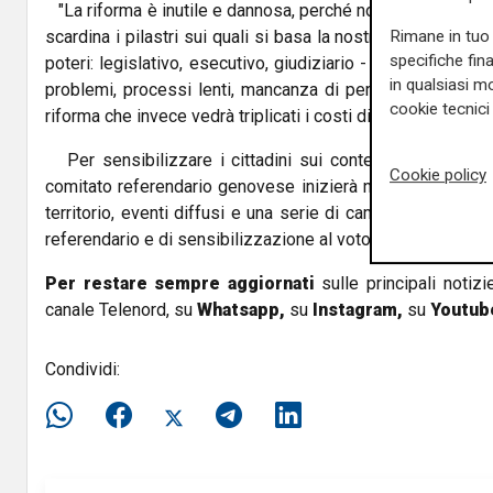
"La riforma è inutile e dannosa, perché non risolve i prob
Rimane in tuo 
scardina i pilastri sui quali si basa la nostra democrazia 
specifiche fin
poteri: legislativo, esecutivo, giudiziario - sostiene il com
in qualsiasi mo
problemi, processi lenti, mancanza di personale e altri, c
cookie tecnici 
riforma che invece vedrà triplicati i costi di gestione".
Per sensibilizzare i cittadini sui contenuti del refere
Cookie policy
comitato referendario genovese inizierà nei prossimi gior
territorio, eventi diffusi e una serie di campagne informa
referendario e di sensibilizzazione al voto.
Per restare sempre aggiornati
sulle principali notizi
canale Telenord, su
Whatsapp,
su
Instagram
,
su
Youtub
Condividi: