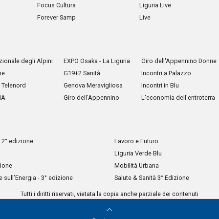
Focus Cultura
Liguria Live
Forever Samp
Live
ionale degli Alpini
EXPO Osaka - La Liguria
Giro dell'Appennino Donne
he
G19+2 Sanità
Incontri a Palazzo
Telenord
Genova Meravigliosa
Incontri in Blu
IA
Giro dell'Appennino
L'economia dell'entroterra
 2° edizione
Lavoro e Futuro
Liguria Verde Blu
zione
Mobilità Urbana
sull’Energia - 3° edizione
Salute & Sanità 3° Edizione
Tutti i diritti riservati, vietata la copia anche parziale dei contenuti