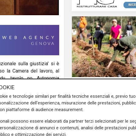
zionale sulla giustizia' si è
o la Camera del lavoro, al
du, tavolo no Autonomia
Il finanziamento
isti democratici, Legambiente
OOKIE
Regione: incrementat
nale.
okie e tecnologie similari per finalità tecniche essenziali e, previo t
milione il bando per
onalizzazione dell'esperienza, misurazione delle prestazioni, pubblic
l'innovazione nell'agr
comitato nazionale che si è
con piattaforme di audience measurement.
per difendere giustizia,
o che nei prossimi mesi sarà
sonali possono essere elaborati da partner terzi selezionati per le seg
ndum.
personalizzazione di annunci e contenuti, analisi delle prestazioni pubbl
blico e ottimizzazione dei servizi.