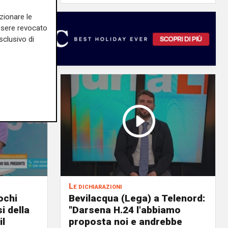
zionare le
essere revocato
sclusivo di
Le dichiarazioni
ochi
Bevilacqua (Lega) a Telenord:
i della
"Darsena H.24 l'abbiamo
il
proposta noi e andrebbe