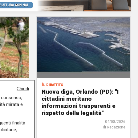
Il dibattito
Chiudi
o di un
Nuova diga, Orlando (PD): "I
uo consenso,
cittadini meritano
ità mirata e
icoltura
informazioni trasparenti e
rispetto della legalità"
04/08/2026
di Redazione
04/08/2026
uenti finalità
di Redazione
icitarie,