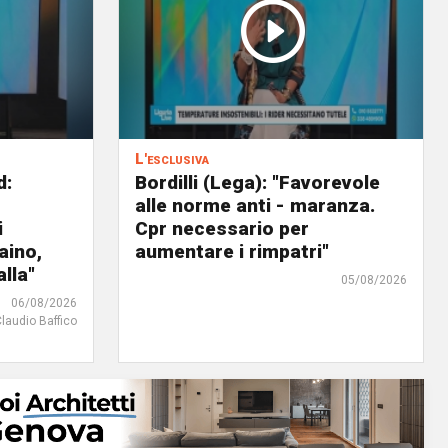
L'esclusiva
d:
Bordilli (Lega): "Favorevole
alle norme anti - maranza.
i
Cpr necessario per
aino,
aumentare i rimpatri"
lla"
05/08/2026
06/08/2026
Claudio Baffico