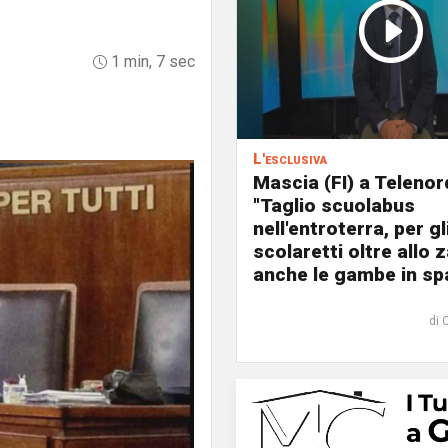
1 min, 7 sec
L'esclusiva
Mascia (FI) a Telenor
"Taglio scuolabus
nell'entroterra, per gl
scolaretti oltre allo z
anche le gambe in spa
di 