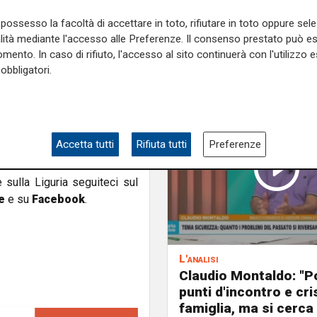
lemi della giustizia e perché
possesso la facoltà di accettare in toto, rifiutare in toto oppure sele
come quello del controllo tra
alità mediante l'accesso alle Preferenze. Il consenso prestato può 
itato -. La giustizia ha molti
mento. In caso di rifiuto, l'accesso al sito continuerà con l'utilizzo e
he non saranno risolti dalla
obbligatori.
ndum e perché votare no, il
ni a promuovere attività sul
tive per dare risalto al tema
Accetta tutti
Rifiuta tutti
Preferenze
e sulla Liguria seguiteci sul
e
e su
Facebook
.
L'analisi
Claudio Montaldo: "P
punti d'incontro e cris
famiglia, ma si cerca 