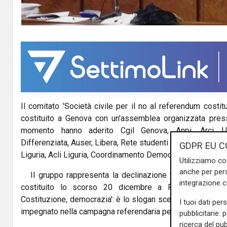
Il comitato 'Società civile per il no al referendum costitu
costituito a Genova con un'assemblea organizzata press
momento hanno aderito Cgil Genova, Anpi, Arci, U
Differenziata, Auser, Libera, Rete studenti medi, Udi, Giur
GDPR EU C
Liguria, Acli Liguria, Coordinamento Democrazia Costituzio
Utilizziamo co
anche per pers
Il gruppo rappresenta la declinazione territoriale del 
integrazione 
costituito lo scorso 20 dicembre a Roma. 'Vota NO 
Costituzione, democrazia': è lo slogan scelto dal comitat
I tuoi dati per
impegnato nella campagna referendaria per il no al refere
pubblicitarie: 
ricerca del pub