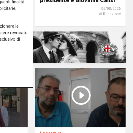
presidente è Giovanni Calisi
uenti finalità
icitarie,
06/08/2026
06/08/2026
di Redazione
di F.S.
zionare le
essere revocato
sclusivo di