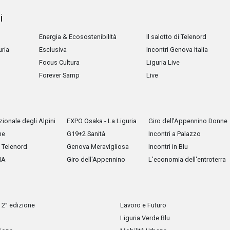
i
Energia & Ecosostenibilità
Il salotto di Telenord
uria
Esclusiva
Incontri Genova Italia
Focus Cultura
Liguria Live
Forever Samp
Live
ionale degli Alpini
EXPO Osaka - La Liguria
Giro dell'Appennino Donne
he
G19+2 Sanità
Incontri a Palazzo
Telenord
Genova Meravigliosa
Incontri in Blu
IA
Giro dell'Appennino
L'economia dell'entroterra
 2° edizione
Lavoro e Futuro
Liguria Verde Blu