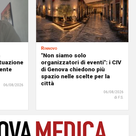
Rinnovo
n
"Non siamo solo
ituazione
organizzatori di eventi": i CIV
dente
di Genova chiedono più
spazio nelle scelte per la
città
06/08/2026
06/08/2026
di F.S.