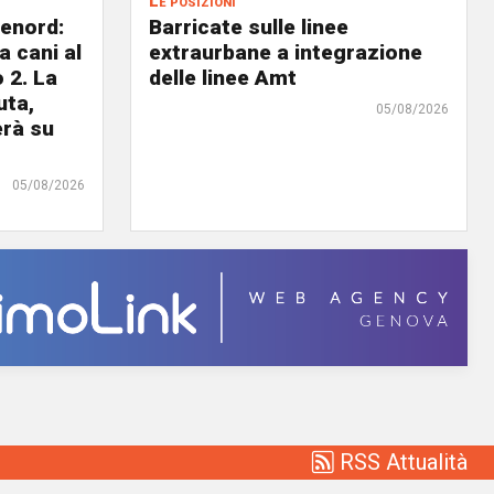
Le posizioni
lenord:
Barricate sulle linee
 cani al
extraurbane a integrazione
 2. La
delle linee Amt
uta,
05/08/2026
erà su
05/08/2026
RSS Attualità