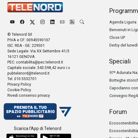
Programm
Agenda Liguria
Benvenuti in Lig
© Telenord Srl
Close UP
P.IVA e CF: 00945590107
Derby del lunedì
ISC. REA - GE: 229501
Sede Legale: Via XX Settembre 41/3
16121 GENOVA
Speciali
PEC:
contabilita@pec.telenord.it
Capitale sociale: 343.598,42 euro i.v.
97ª Adunata Naz
pubtelenord@telenord.it
Tel. 010 5532701
Botteghe storic
Privacy Policy
Capodanno con 
Cookie Policy
Rivedi consenso privacy
Convegno Reg4
Forum
Ecosostenibilita
Scarica l'App di Telenord
Ecosostenibilità