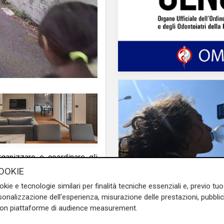
rganizzare e coordinare gli
o e degli alunni, raccorda
OOKIE
o compito primario, si occupa
okie e tecnologie similari per finalità tecniche essenziali e, previo t
Afa
r esempio, l'utilizzo della
onalizzazione dell'esperienza, misurazione delle prestazioni, pubblic
Caldo in Liguria, boll
fficio scolastico regionale,
con piattaforme di audience measurement.
anche sabato: settim
e abbiamo parlato con