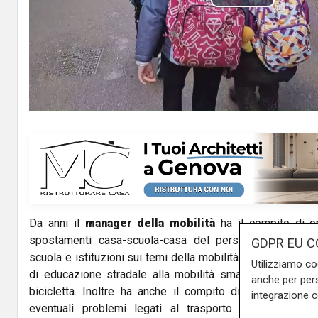
P
l
a
y
V
i
d
Da anni il
manager della mobilità
ha il compito di o
e
spostamenti casa-scuola-casa del personale scolastic
GDPR EU C
o
scuola e istituzioni sui temi della mobilità. Oltre a quest
Utilizziamo co
di educazione stradale alla mobilità smart, favorendo pe
anche per pers
bicicletta. Inoltre ha anche il compito di segnalare all’u
integrazione 
eventuali problemi legati al trasporto dei disabili.
N