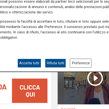
consecutivo
sonali possono essere elaborati da partner terzi selezionati per le seg
co Regionale Liguria.
personalizzazione di annunci e contenuti, analisi delle prestazioni pubbl
e sulla Liguria seguiteci sul
blico e ottimizzazione dei servizi.
e
e su
Facebook
.
possesso la facoltà di accettare in toto, rifiutare in toto oppure sele
alità mediante l'accesso alle Preferenze. Il consenso prestato può 
mento. In caso di rifiuto, l'accesso al sito continuerà con l'utilizzo e
obbligatori.
Accetta tutti
Rifiuta tutti
Preferenze