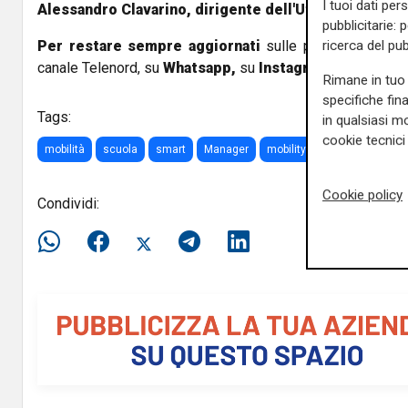
I tuoi dati per
Alessandro Clavarino, dirigente dell'Ufficio Scolasti
pubblicitarie: 
Per restare sempre aggiornati
sulle principali notizi
ricerca del pub
canale Telenord, su
Whatsapp,
su
Instagram
,
su
Youtub
Rimane in tuo 
specifiche fin
Tags:
in qualsiasi mo
cookie tecnici 
mobilità
scuola
smart
Manager
mobility
Cookie policy
Condividi: