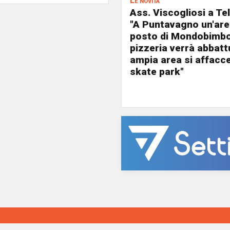
Le novità
Ass. Viscogliosi a Te
"A Puntavagno un'area
posto di Mondobimbo
pizzeria verrà abbatt
ampia area si affacc
skate park"