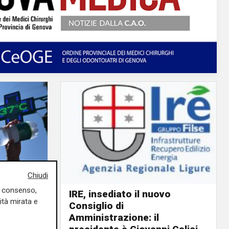
Chiudi
uo consenso,
IRE, insediato il nuovo
ità mirata e
Consiglio di
ino rosso
Amministrazione: il
o giorno