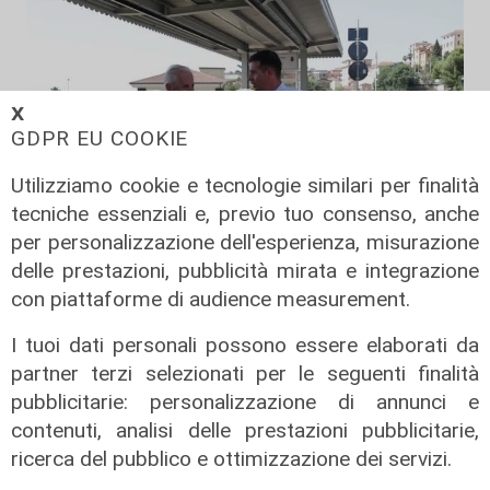
𝗫
GDPR EU COOKIE
Utilizziamo cookie e tecnologie similari per finalità
tecniche essenziali e, previo tuo consenso, anche
per personalizzazione dell'esperienza, misurazione
Il rapporto
delle prestazioni, pubblicità mirata e integrazione
Scajola: "Io e Bucci? Al governatore
con piattaforme di audience measurement.
ho promesso che gli sarei stato
I tuoi dati personali possono essere elaborati da
sempre vicino. Con il mio consiglio"
partner terzi selezionati per le seguenti finalità
09/08/2026
pubblicitarie: personalizzazione di annunci e
di Redazione
contenuti, analisi delle prestazioni pubblicitarie,
ricerca del pubblico e ottimizzazione dei servizi.