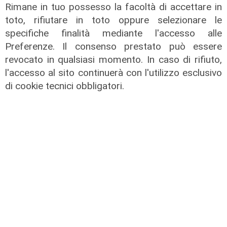
Rimane in tuo possesso la facoltà di accettare in
toto, rifiutare in toto oppure selezionare le
specifiche finalità mediante l'accesso alle
Preferenze. Il consenso prestato può essere
revocato in qualsiasi momento. In caso di rifiuto,
l'accesso al sito continuerà con l'utilizzo esclusivo
di cookie tecnici obbligatori.
Le dichiarazioni
Sicurezza a Genova: il SIAP auspica
che l’incontro tra il Ministro
Piantedosi e la Sindaca Salis riporti
il tema nell’alveo corretto dei Patti
per la
08/08/2026
di Redazione